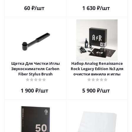
для грампластинок 12"
60
₽
/шт
1 630
₽
/шт
Audiophile Paper+Plastic (25
шт)
Щетка Для Чистки Иглы
Набор Analog Renaissance
Звукоснимателя Carbon
Rock Legacy Edition №3 для
Fiber Stylus Brush
очистки винила и иглы
1 900
₽
/шт
5 900
₽
/шт