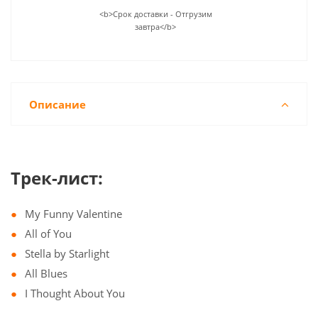
<b>Срок доставки - Отгрузим
завтра</b>
Описание
Трек-лист:
My Funny Valentine
All of You
Stella by Starlight
All Blues
I Thought About You