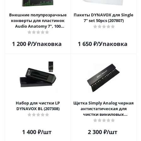
Внешние полупрозрачные
Пакеты DYNAVOX для Single
конверты для пластинок
7" set 50pcs (207807)
Audio Anatomy 7", 100
микрон, полиэтилен (50 шт)
1 200
₽
/Упаковка
1 650
₽
/Упаковка
Набор для чистки LP
Щетка Simply Analog черная
DYNAVOX BL (207308)
антистатическая для
чистки виниловых
пластинок
1 400
₽
/шт
2 300
₽
/шт