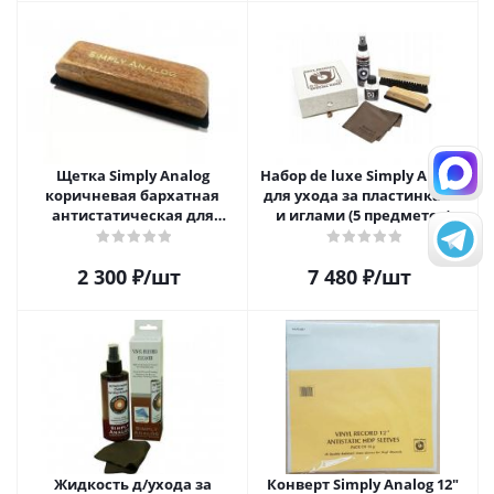
Щетка Simply Analog
Набор de luxe Simply Analog
коричневая бархатная
для ухода за пластинками
антистатическая для
и иглами (5 предметов)
чистки виниловых
пластинок
2 300
₽
/шт
7 480
₽
/шт
Жидкость д/ухода за
Конверт Simply Analog 12"