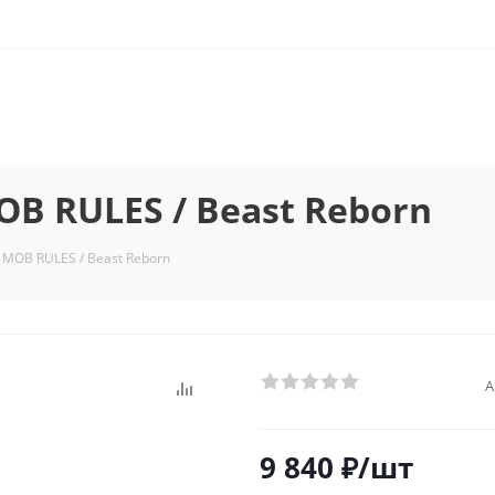
B RULES / Beast Reborn
MOB RULES / Beast Reborn
А
9 840
₽
/шт