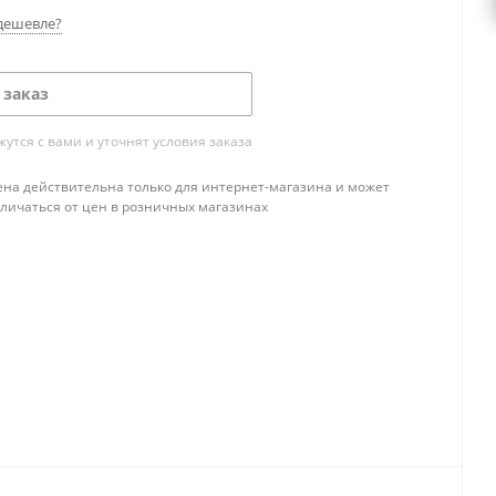
дешевле?
 заказ
тся с вами и уточнят условия заказа
ена действительна только для интернет-магазина и может
тличаться от цен в розничных магазинах