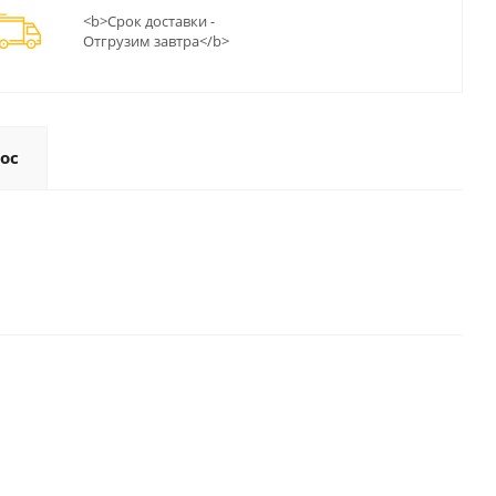
<b>Срок доставки -
Отгрузим завтра</b>
ос