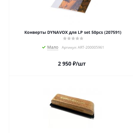
Конверты DYNAVOX для LP set 50pcs (207591)
Мало
Артикул: ART-200005961
2 950
₽
/шт