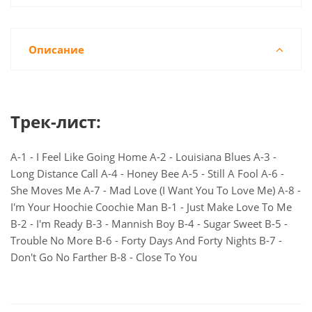
Описание
Трек-лист:
A-1 - I Feel Like Going Home A-2 - Louisiana Blues A-3 -
Long Distance Call A-4 - Honey Bee A-5 - Still A Fool A-6 -
She Moves Me A-7 - Mad Love (I Want You To Love Me) A-8 -
I'm Your Hoochie Coochie Man B-1 - Just Make Love To Me
B-2 - I'm Ready B-3 - Mannish Boy B-4 - Sugar Sweet B-5 -
Trouble No More B-6 - Forty Days And Forty Nights B-7 -
Don't Go No Farther B-8 - Close To You