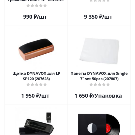
(25 шт)
990
₽
/шт
9 350
₽
/шт
Щетка DYNAVOX для LP
Пакеты DYNAVOX для Single
SP120 (207628)
7" set 50pcs (207807)
1 950
₽
/шт
1 650
₽
/Упаковка