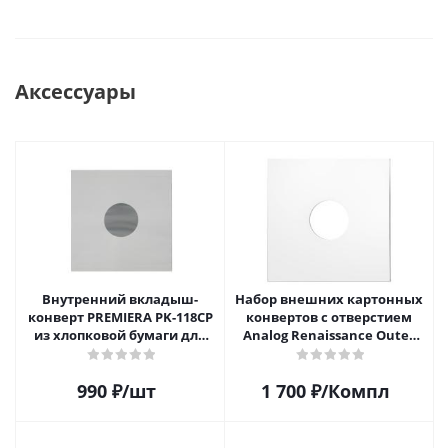
Аксессуары
Внутренний вкладыш-
Набор внешних картонных
конверт PREMIERA PK-118CP
конвертов с отверстием
из хлопковой бумаги для
Analog Renaissance Оuter
12" виниловой пластинки 1
Carton Jacket, 10шт, AR-
шт.
62010
990
₽
/шт
1 700
₽
/Компл