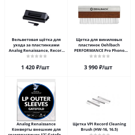
Вельветовая щётка для
Щетка для виниловых
ухода за пластинками
пластинок Oehlbach
Analog Renaissance, Record
PERFORMANCE Pro Phono
Velvet Brush, AR-7151, Black
Brush, Record Brush,
D1C2614
1 420
₽
/шт
3 990
₽
/шт
Analog Renaissance
Щетка VPI Record Cleaning
Конверты внешние для
Brush (HW-16, 16.5)
грампластинок 12" Gatefold