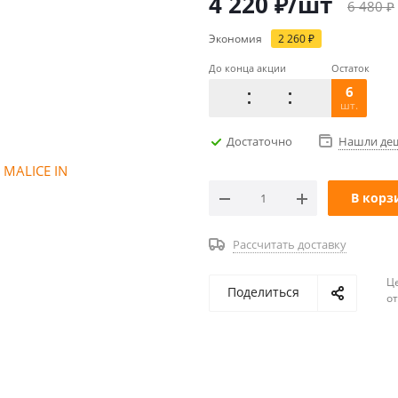
4 220
₽
/шт
6 480
₽
Экономия
2 260
₽
До конца акции
Остаток
6
шт.
Достаточно
Нашли де
В корз
Рассчитать доставку
Ц
Поделиться
о