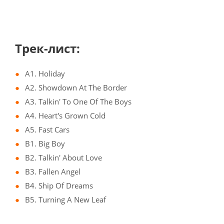
Трек-лист:
A1. Holiday
A2. Showdown At The Border
A3. Talkin' To One Of The Boys
A4. Heart's Grown Cold
A5. Fast Cars
B1. Big Boy
B2. Talkin' About Love
B3. Fallen Angel
B4. Ship Of Dreams
B5. Turning A New Leaf