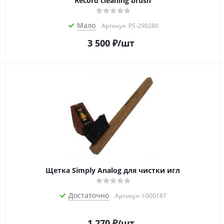
Record cleaning brush
Мало
Артикул: PS-290280
3 500
₽
/шт
Щетка Simply Analog для чистки игл
Достаточно
Артикул: I-000187
1 270
₽
/шт