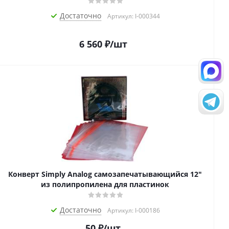
Достаточно
Артикул: I-000344
6 560
₽
/шт
Конверт Simply Analog самозапечатывающийся 12"
из полипропилена для пластинок
Достаточно
Артикул: I-000186
50
₽
/шт