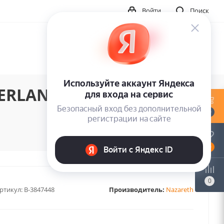
Войти
Поиск
RLAND (RED VINYL)
0
0
0
ртикул:
B-3847448
Производитель:
Nazareth