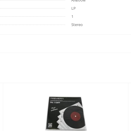
Альбом
LP
1
Stereo