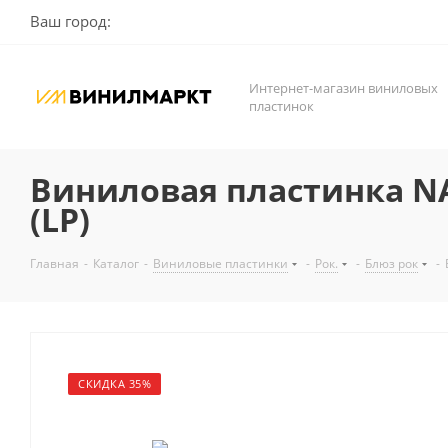
Ваш город:
Интернет-магазин виниловых
пластинок
Виниловая пластинка NA
(LP)
Главная
-
Каталог
-
Виниловые пластинки
-
Рок.
-
Блюз рок
-
СКИДКА 35%