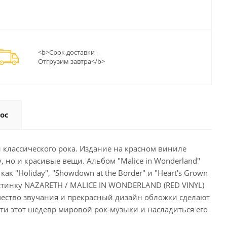
<b>Срок доставки -
Отгрузим завтра</b>
ос
 классического рока. Издание на красном виниле
 но и красивые вещи. Альбом "Malice in Wonderland"
 "Holiday", "Showdown at the Border" и "Heart's Grown
стинку NAZARETH / MALICE IN WONDERLAND (RED VINYL)
ачество звучания и прекрасный дизайн обложки сделают
и этот шедевр мировой рок-музыки и насладиться его