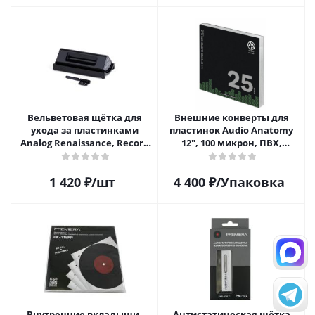
Вельветовая щётка для
Внешние конверты для
ухода за пластинками
пластинок Audio Anatomy
Analog Renaissance, Record
12", 100 микрон, ПВХ,
Velvet Brush, AR-7151, Black
GATEFOLD (25 шт)
1 420
₽
/шт
4 400
₽
/Упаковка
Внутренние вкладыши-
Антистатическая щётка