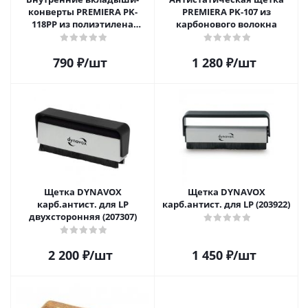
конверты PREMIERA PK-
PREMIERA PK-107 из
118PP из полиэтилена
карбонового волокна
высокой плотности для 12"
виниловых пластинок 20
790
₽
/шт
1 280
₽
/шт
шт.
Щетка DYNAVOX
Щетка DYNAVOX
карб.антист. для LP
карб.антист. для LP (203922)
двухсторонняя (207307)
2 200
₽
/шт
1 450
₽
/шт