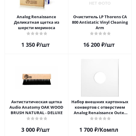
Analog Renaissance
Очиститель LP Thorens CA
Деликатная щетка из
800 Antistatic Vinyl Cleaning
шерсти мериноса
Arm
1 350
₽
/шт
16 200
₽
/шт
Антистатическая щетка
Набор внешних картонных
Audio Anatomy OAK WOOD
конвертов с отверстием
BRUSH NATURAL - DELUXE
Analog Renaissance Оuter
Carton Jacket, 10шт, AR-
62010
3 000
₽
/шт
1 700
₽
/Компл