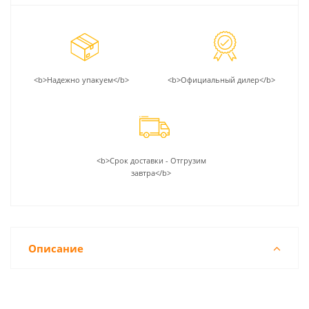
<b>Надежно упакуем</b>
<b>Официальный дилер</b>
<b>Срок доставки - Отгрузим
завтра</b>
Описание