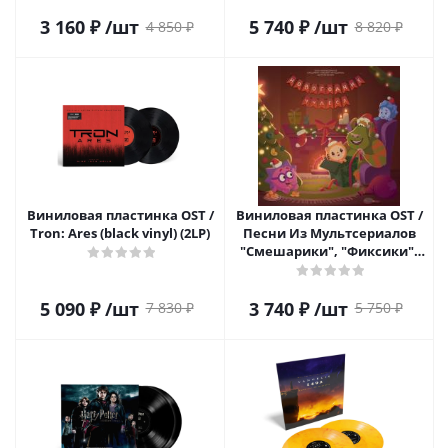
3 160
₽
/шт
5 740
₽
/шт
4 850
₽
8 820
₽
Виниловая пластинка OST /
Виниловая пластинка OST /
Tron: Ares (black vinyl) (2LP)
Песни Из Мультсериалов
"Смешарики", "Фиксики",
"Малышарики", "Детектив
Финник" - Новогодние
Чудеса (1LP)
5 090
₽
/шт
3 740
₽
/шт
7 830
₽
5 750
₽