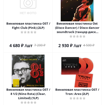
Виниловая пластинка OST /
Виниловая пластинка Ost
Fight Club (Pink) (2LP)
(Disco Dancer) / Disco dancer
soundtrack (танцор диско
'82) (lp)
4 680
₽
/шт
2 930
₽
/шт
7 200
₽
4 500
₽
Виниловая пластинка OST /
Виниловая пластинка OST /
8 1/2 (Nino Rota) (Clear,
Tron: Ares (2LP)
Limited) (1LP)