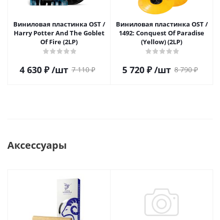
Виниловая пластинка OST /
Виниловая пластинка OST /
Harry Potter And The Goblet
1492: Conquest Of Paradise
Of Fire (2LP)
(Yellow) (2LP)
4 630
₽
/шт
5 720
₽
/шт
7 110
₽
8 790
₽
Аксессуары