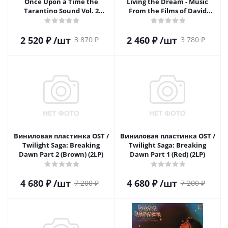
Once Upon a Time the
Living the Dream - Music
Tarantino Sound Vol. 2
From the Films of David
(Yellow) (1LP)
Lynch (Red) (1LP)
2 520
₽
/шт
2 460
₽
/шт
3 870
₽
3 780
₽
Виниловая пластинка OST /
Виниловая пластинка OST /
Twilight Saga: Breaking
Twilight Saga: Breaking
Dawn Part 2 (Brown) (2LP)
Dawn Part 1 (Red) (2LP)
4 680
₽
/шт
4 680
₽
/шт
7 200
₽
7 200
₽