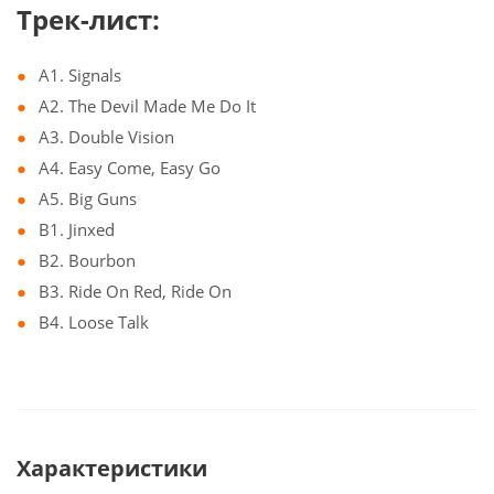
Трек-лист:
A1. Signals
A2. The Devil Made Me Do It
A3. Double Vision
A4. Easy Come, Easy Go
A5. Big Guns
B1. Jinxed
B2. Bourbon
B3. Ride On Red, Ride On
B4. Loose Talk
Характеристики