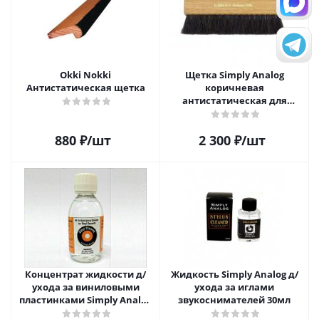
Okki Nokki
Щетка Simply Analog
Антистатическая щетка
коричневая
антистатическая для
чистки виниловых
пластинок
880
₽
/шт
2 300
₽
/шт
Концентрат жидкости д/
Жидкость Simply Analog д/
ухода за виниловыми
ухода за иглами
пластинками Simply Analog
звукоснимателей 30мл
200мл