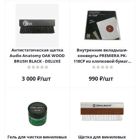
Антистатическая щетка
Внутренние вкладыши-
Audio Anatomy OAK WOOD
конверты PREMIERA PK-
BRUSH BLACK - DELUXE
118CP из хлопковой бумаги
для 12" виниловых
пластинок 20 шт.
3 000
₽
/шт
990
₽
/шт
Гель для чистки виниловых
Щетка для виниловых