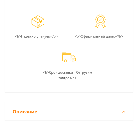
<b>Надежно упакуем</b>
<b>Официальный дилер</b>
<b>Срок доставки - Отгрузим
завтра</b>
Описание