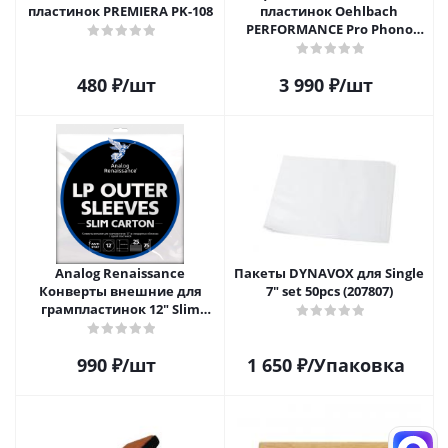
пластинок PREMIERA PK-108
пластинок Oehlbach
PERFORMANCE Pro Phono
Brush, Record Brush,
D1C2614
480
₽
/шт
3 990
₽
/шт
Analog Renaissance
Пакеты DYNAVOX для Single
Конверты внешние для
7" set 50pcs (207807)
грампластинок 12" Slim
Carton (25 шт)
990
₽
/шт
1 650
₽
/Упаковка