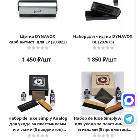
Щетка DYNAVOX
Набор для чистки DYNAVOX
карб.антист. для LP (203922)
BL (207675)
1 450
₽
/шт
1 850
₽
/шт
Набор de luxe Simply Analog
Набор de luxe Simply Analog
для ухода за пластинками
для ухода за пластинками
и иглами (5 предметов)
и иглами (5 предметов)
SAVC003
SAVC005