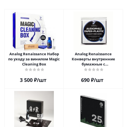
Analog Renaissance Набор
Analog Renaissance
по уходу за винилом Magic
Конверты внутренние
Cleaning Box
бумажные с
антистатическим пакетом
для грампластинок 12"
3 500
₽
/шт
690
₽
/шт
Audiophile Paper+Plastic (10
шт)