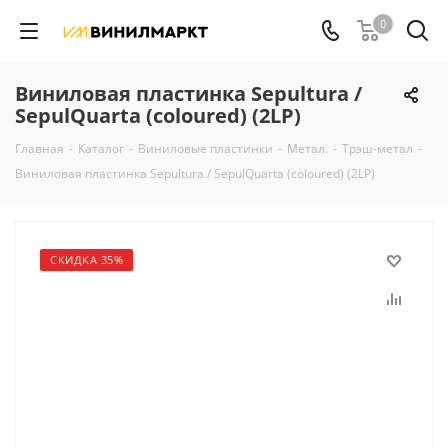
0
Виниловая пластинка Sepultura /
SepulQuarta (coloured) (2LP)
Главная
-
Каталог
-
Виниловые пластинки
-
Метал.
-
Трэш-метал
-
Виниловая пластинка Sepultura / SepulQuarta (coloured) (2LP)
СКИДКА 35%