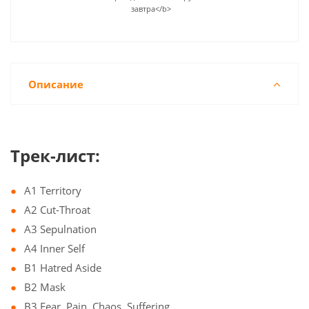
завтра</b>
Описание
Трек-лист:
A1 Territory
A2 Cut-Throat
A3 Sepulnation
A4 Inner Self
B1 Hatred Aside
B2 Mask
B3 Fear, Pain, Chaos, Suffering