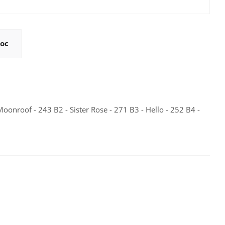
ос
onroof - 243 B2 - Sister Rose - 271 B3 - Hello - 252 B4 -