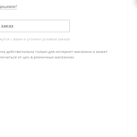
дешевле?
 заказ
тся с вами и уточнят условия заказа
ена действительна только для интернет-магазина и может
тличаться от цен в розничных магазинах