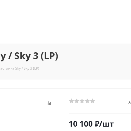
/ Sky 3 (LP)
стинка Sky / Sky 3 (LP)
А
10 100
₽
/шт