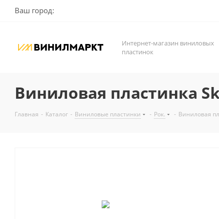
Ваш город:
Интернет-магазин виниловых
пластинок
Виниловая пластинка Sky 
Главная
-
Каталог
-
Виниловые пластинки
-
Рок.
-
Виниловая пла