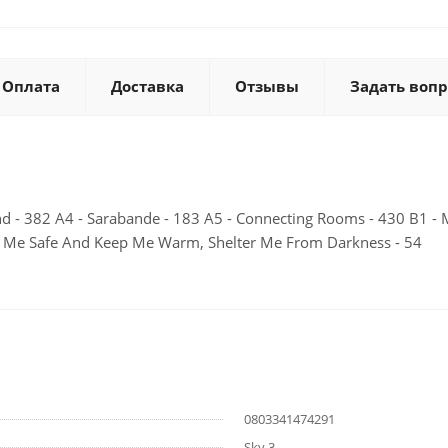
Оплата
Доставка
Отзывы
Задать вопр
nd - 382 A4 - Sarabande - 183 A5 - Connecting Rooms - 430 B1 - Mo
ep Me Safe And Keep Me Warm, Shelter Me From Darkness - 54
0803341474291
Sky 3