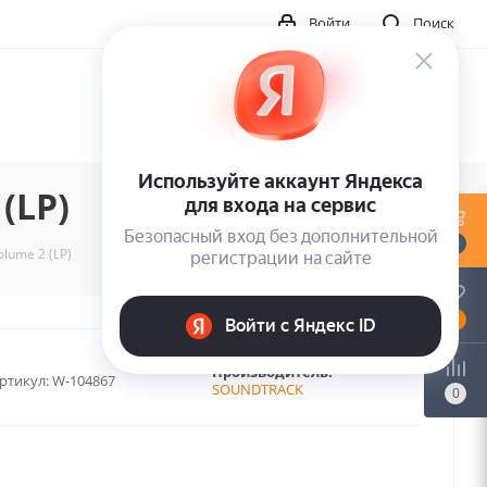
Войти
Поиск
(LP)
0
olume 2 (LP)
0
Производитель:
ртикул:
W-104867
SOUNDTRACK
0