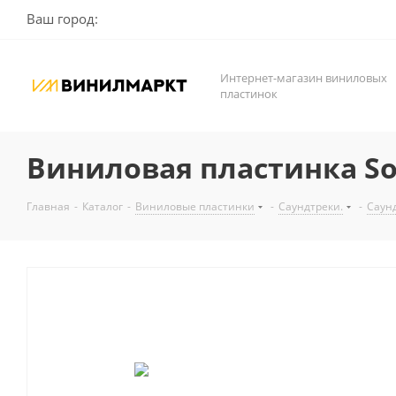
Ваш город:
Интернет-магазин виниловых
пластинок
Виниловая пластинка Sound
Главная
-
Каталог
-
Виниловые пластинки
-
Саундтреки.
-
Саун