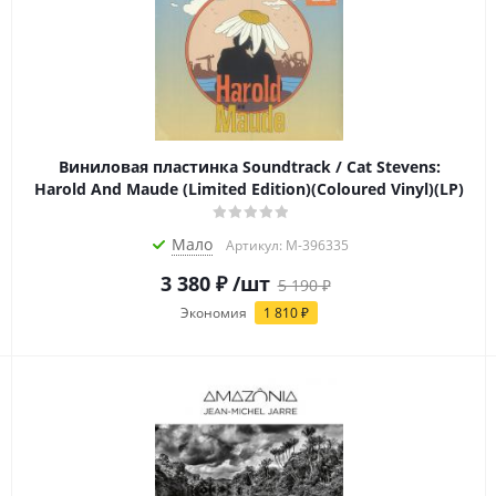
Виниловая пластинка Soundtrack / Cat Stevens:
Harold And Maude (Limited Edition)(Coloured Vinyl)(LP)
Мало
Артикул: M-396335
3 380
₽
/шт
5 190
₽
Экономия
1 810
₽