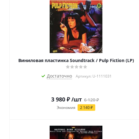
Виниловая пластинка Soundtrack / Pulp Fiction (LP)
Достаточно
Артикул: U-1111031
3 980
₽
/шт
6 120
₽
Экономия
2 140
₽