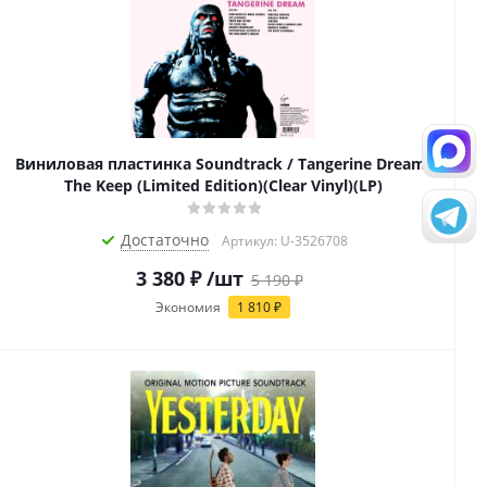
Виниловая пластинка Soundtrack / Tangerine Dream:
The Keep (Limited Edition)(Clear Vinyl)(LP)
Достаточно
Артикул: U-3526708
3 380
₽
/шт
5 190
₽
Экономия
1 810
₽