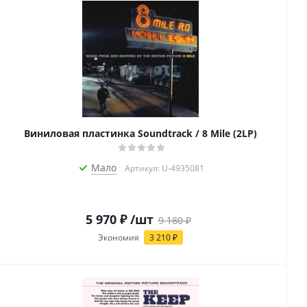
Виниловая пластинка Soundtrack / 8 Mile (2LP)
Мало
Артикул: U-4935081
5 970
₽
/шт
9 180
₽
Экономия
3 210
₽