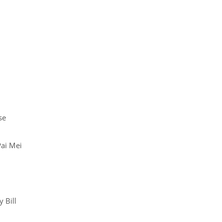
se
ai Mei
 Bill