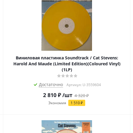
Виниловая пластинка Soundtrack / Cat Stevens:
Harold And Maude (Limited Edition)(Coloured Vinyl)
(1LP)
Достаточно
Артикул: U-3559604
2 810
₽
/шт
4 320
₽
Экономия
1 510
₽