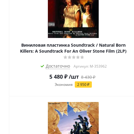
Виниловая пластинка Soundtrack / Natural Born
Killers: A Soundtrack For An Oliver Stone Film (2LP)
Достаточно
Артикул: M-353962
5 480
₽
/шт
8 430
₽
Экономия
2 950
₽