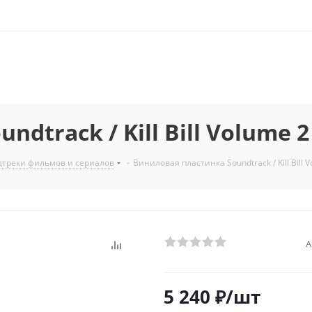
track / Kill Bill Volume 2 
дтреки фильмов и сериалов
-
Виниловая пластинка Soundtrack / Kill Bill V
А
5 240
₽
/шт