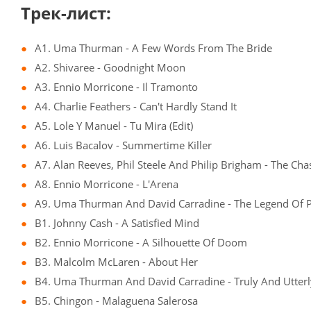
Трек-лист:
A1. Uma Thurman - A Few Words From The Bride
A2. Shivaree - Goodnight Moon
A3. Ennio Morricone - Il Tramonto
A4. Charlie Feathers - Can't Hardly Stand It
A5. Lole Y Manuel - Tu Mira (Edit)
A6. Luis Bacalov - Summertime Killer
A7. Alan Reeves, Phil Steele And Philip Brigham - The Cha
A8. Ennio Morricone - L'Arena
A9. Uma Thurman And David Carradine - The Legend Of P
B1. Johnny Cash - A Satisfied Mind
B2. Ennio Morricone - A Silhouette Of Doom
B3. Malcolm McLaren - About Her
B4. Uma Thurman And David Carradine - Truly And Utterly
B5. Chingon - Malaguena Salerosa