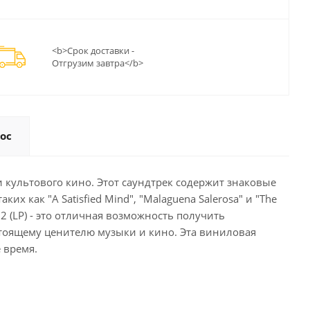
<b>Срок доставки -
Отгрузим завтра</b>
ос
 и культового кино. Этот саундтрек содержит знаковые
 как "A Satisfied Mind", "Malaguena Salerosa" и "The
 2 (LP) - это отличная возможность получить
стоящему ценителю музыки и кино. Эта виниловая
 время.