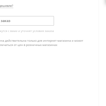
дешевле?
 заказ
тся с вами и уточнят условия заказа
ена действительна только для интернет-магазина и может
тличаться от цен в розничных магазинах