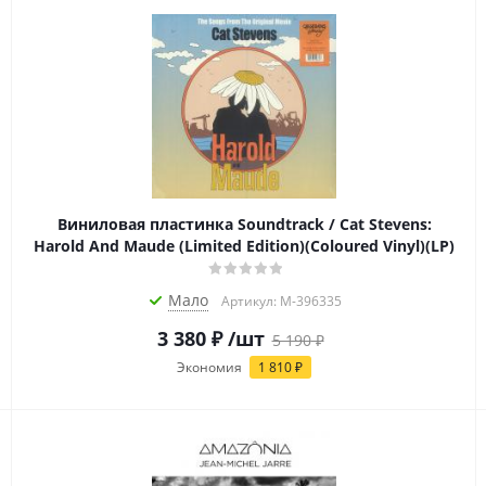
Виниловая пластинка Soundtrack / Cat Stevens:
Harold And Maude (Limited Edition)(Coloured Vinyl)(LP)
Мало
Артикул: M-396335
3 380
₽
/шт
5 190
₽
Экономия
1 810
₽