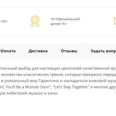
<b>Официальный
</b>
дилер</b>
Оплата
Доставка
Отзывы
Задать вопр
это отличный выбор для настоящих ценителей качественной м
 множество классических треков, которые прекрасно перед
уться в уникальный мир Тарантино и насладиться знаковой му
irl, You'll Be a Woman Soon", "Let's Stay Together" и многие
ля любителей музыки и кино.