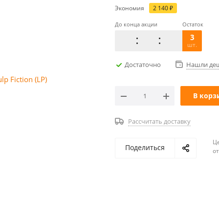
Экономия
2 140
₽
До конца акции
Остаток
3
шт.
Достаточно
Нашли де
В корз
Рассчитать доставку
Ц
Поделиться
о