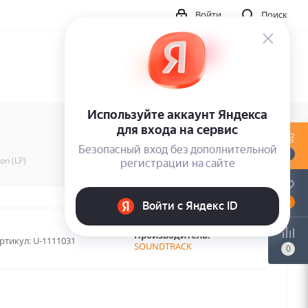
Войти
Поиск
0
on (LP)
0
Производитель:
ртикул:
U-1111031
SOUNDTRACK
0