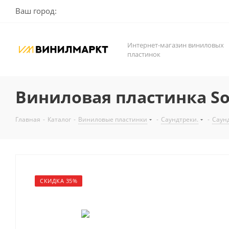
Ваш город:
Интернет-магазин виниловых
пластинок
Виниловая пластинка Soun
Главная
-
Каталог
-
Виниловые пластинки
-
Саундтреки.
-
Саун
СКИДКА 35%