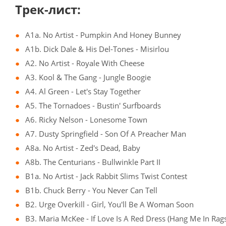
Трек-лист:
A1a. No Artist - Pumpkin And Honey Bunney
A1b. Dick Dale & His Del-Tones - Misirlou
A2. No Artist - Royale With Cheese
A3. Kool & The Gang - Jungle Boogie
A4. Al Green - Let's Stay Together
A5. The Tornadoes - Bustin' Surfboards
A6. Ricky Nelson - Lonesome Town
A7. Dusty Springfield - Son Of A Preacher Man
A8a. No Artist - Zed's Dead, Baby
A8b. The Centurians - Bullwinkle Part II
B1a. No Artist - Jack Rabbit Slims Twist Contest
B1b. Chuck Berry - You Never Can Tell
B2. Urge Overkill - Girl, You'll Be A Woman Soon
B3. Maria McKee - If Love Is A Red Dress (Hang Me In Rag