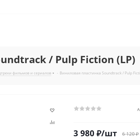
dtrack / Pulp Fiction (LP)
дтреки фильмов и сериалов
-
Виниловая пластинка Soundtrack / Pulp Ficti
А
3 980
₽
/шт
6 120
₽