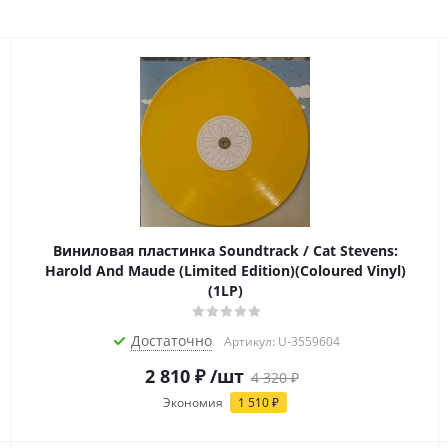
Виниловая пластинка Soundtrack / Cat Stevens:
Harold And Maude (Limited Edition)(Coloured Vinyl)
(1LP)
Достаточно
Артикул: U-3559604
2 810
₽
/шт
4 320
₽
Экономия
1 510
₽