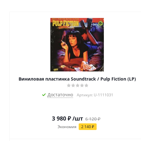
Виниловая пластинка Soundtrack / Pulp Fiction (LP)
Достаточно
Артикул: U-1111031
3 980
₽
/шт
6 120
₽
Экономия
2 140
₽