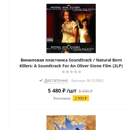
Виниловая пластинка Soundtrack / Natural Born
Killers: A Soundtrack For An Oliver Stone Film (2LP)
Достаточно
Артикул: M-353962
5 480
₽
/шт
8 430
₽
Экономия
2 950
₽