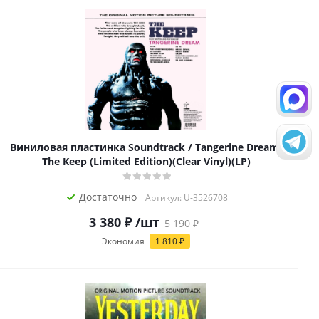
Виниловая пластинка Soundtrack / Tangerine Dream:
The Keep (Limited Edition)(Clear Vinyl)(LP)
Достаточно
Артикул: U-3526708
3 380
₽
/шт
5 190
₽
Экономия
1 810
₽