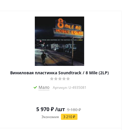
Виниловая пластинка Soundtrack / 8 Mile (2LP)
Мало
Артикул: U-4935081
5 970
₽
/шт
9 180
₽
Экономия
3 210
₽