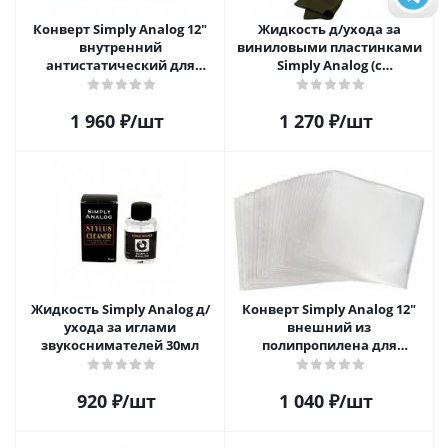
Конверт Simply Analog 12"
Жидкость д/ухода за
внутренний
виниловыми пластинками
антистатический для
Simply Analog (с
пластинок (25 шт)
распылителем, 200 мл) и
салфетка
1 960
₽
/шт
1 270
₽
/шт
Жидкость Simply Analog д/
Конверт Simply Analog 12"
ухода за иглами
внешний из
звукоснимателей 30мл
полипропилена для
пластинок (25шт)
920
₽
/шт
1 040
₽
/шт