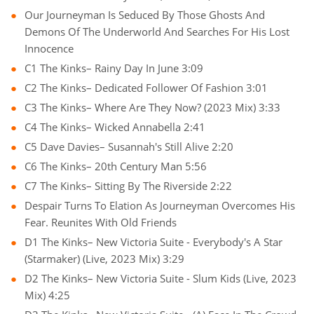
Our Journeyman Is Seduced By Those Ghosts And
Demons Of The Underworld And Searches For His Lost
Innocence
C1 The Kinks– Rainy Day In June 3:09
C2 The Kinks– Dedicated Follower Of Fashion 3:01
C3 The Kinks– Where Are They Now? (2023 Mix) 3:33
C4 The Kinks– Wicked Annabella 2:41
C5 Dave Davies– Susannah's Still Alive 2:20
C6 The Kinks– 20th Century Man 5:56
C7 The Kinks– Sitting By The Riverside 2:22
Despair Turns To Elation As Journeyman Overcomes His
Fear. Reunites With Old Friends
D1 The Kinks– New Victoria Suite - Everybody's A Star
(Starmaker) (Live, 2023 Mix) 3:29
D2 The Kinks– New Victoria Suite - Slum Kids (Live, 2023
Mix) 4:25