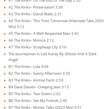
A1 The Kinks– Till The End Of The Day 2:20
A2 The Kinks– Preservation 3:38
A3 The Kinks– David Watts 2:31
A4 The Kinks– This Time Tomorrow (Alternate Take 2020
Mix) 3:12
A5 The Kinks– A Well Respected Man 2:42
A6 The Kinks– Monica 2:12
A7 The Kinks– Scrapheap City 3:16
The Journeyman Is Led Astray By Ghosts And A Dark
Angel
B1 The Kinks– Lola 4:06
B2 The Kinks– Sunny Afternoon 3:35
B3 The Kinks– Animal Farm 2:59
B4 Dave Davies– Creeping Jean 3:15
B5 The Kinks– Two Sisters 2:02
B6 The Kinks– See My Friends 2:45
B7 The Kinks– Money Talks (2023 Mix) 3:51