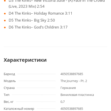
D3 The Kinks– New Victoria Suite - (A) Face In The Crowd
(Live, 2023 Mix) 2:54
D4 The Kinks– Holiday Romance 3:11
D5 The Kinks– Big Sky 2:50
D6 The Kinks– God's Children 3:17
Характеристики
Баркод
4050538897685
Модель
The Journey - Pt. 2
Страна
Германия
Тип
Виниловая пластинка
Вес, кг
0,7
Каталожный номер
4050538897685