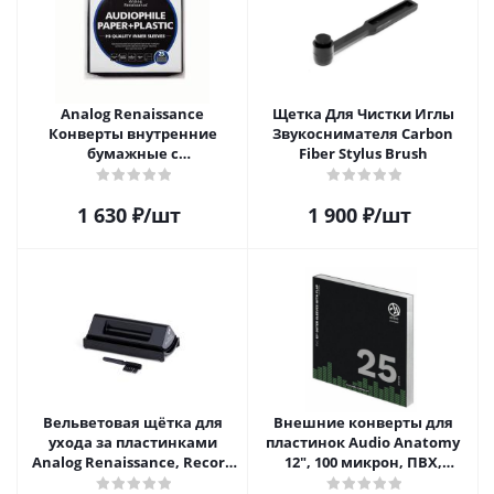
Analog Renaissance
Щетка Для Чистки Иглы
Конверты внутренние
Звукоснимателя Carbon
бумажные с
Fiber Stylus Brush
антистатическим пакетом
для грампластинок 12"
1 630
₽
/шт
1 900
₽
/шт
Audiophile Paper+Plastic (25
шт)
Вельветовая щётка для
Внешние конверты для
ухода за пластинками
пластинок Audio Anatomy
Analog Renaissance, Record
12", 100 микрон, ПВХ,
Velvet Brush, AR-7151, Black
GATEFOLD (25 шт)