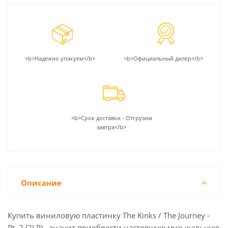
<b>Надежно упакуем</b>
<b>Официальный дилер</b>
<b>Срок доставки - Отгрузим
завтра</b>
Описание
Купить виниловую пластинку The Kinks / The Journey -
Pt. 2 (2LP) - значит приобрести настоящую музыкальную