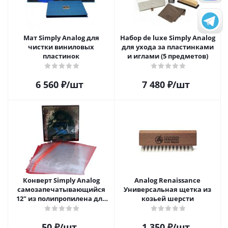
Мат Simply Analog для
Набор de luxe Simply Analog
чистки виниловых
для ухода за пластинками
пластинок
и иглами (5 предметов)
6 560
₽
/шт
7 480
₽
/шт
Конверт Simply Analog
Analog Renaissance
самозапечатывающийся
Универсальная щетка из
12" из полипропилена для
козьей шерсти
пластинок
50
₽
/шт
1 350
₽
/шт