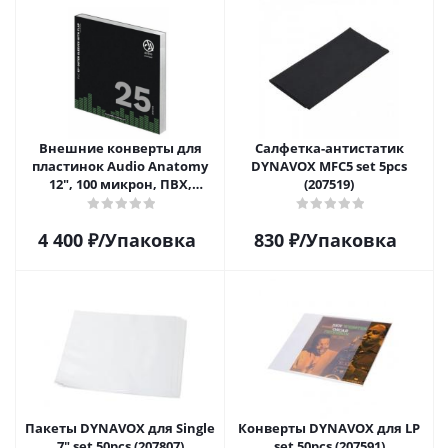
Внешние конверты для
Салфетка-aнтистатик
пластинок Audio Anatomy
DYNAVOX MFC5 set 5pcs
12", 100 микрон, ПВХ,
(207519)
GATEFOLD (25 шт)
4 400
₽
/Упаковка
830
₽
/Упаковка
Пакеты DYNAVOX для Single
Конверты DYNAVOX для LP
7" set 50pcs (207807)
set 50pcs (207591)