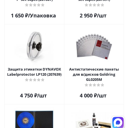
1 650
₽
/Упаковка
2 950
₽
/шт
Защита этикетки DYNAVOX
Антистатические пакеты
Labelprotector LP120 (207639)
для в/дисков Goldring
GL0205M
4 750
₽
/шт
4 000
₽
/шт