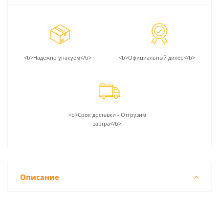
<b>Надежно упакуем</b>
<b>Официальный дилер</b>
<b>Срок доставки - Отгрузим
завтра</b>
Описание