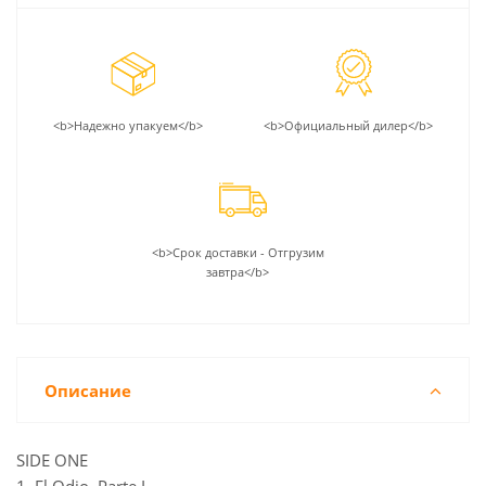
<b>Надежно упакуем</b>
<b>Официальный дилер</b>
<b>Срок доставки - Отгрузим
завтра</b>
Описание
SIDE ONE