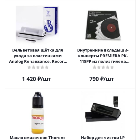
Вельветовая щётка для
Внутренние вкладыши-
ухода за пластинками
конверты PREMIERA PK-
Analog Renaissance, Record
118PP из полиэтилена
Velvet Brush, AR-7152, White
высокой плотности для 12"
виниловых пластинок 20
1 420
₽
/шт
790
₽
/шт
шт.
Масло смазочное Thorens
Набор для чистки LP