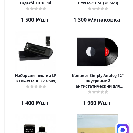
Lageröl TD 10 ml
DYNAVOX SL (203920)
1 500
₽
/шт
1 300
₽
/Упаковка
Набор для чистки LP
Конверт Simply Analog 12"
DYNAVOX BL (207308)
внутренний
антистатический для
пластинок (25 шт)
1 400
₽
/шт
1 960
₽
/шт