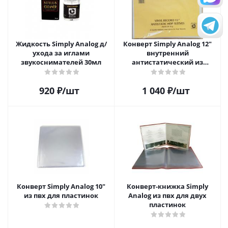
Жидкость Simply Analog д/
Конверт Simply Analog 12"
ухода за иглами
внутренний
звукоснимателей 30мл
антистатический из
полиэтилена для пластинок
(25шт)
920
₽
/шт
1 040
₽
/шт
Конверт Simply Analog 10"
Конверт-книжка Simply
из пвх для пластинок
Analog из пвх для двух
пластинок