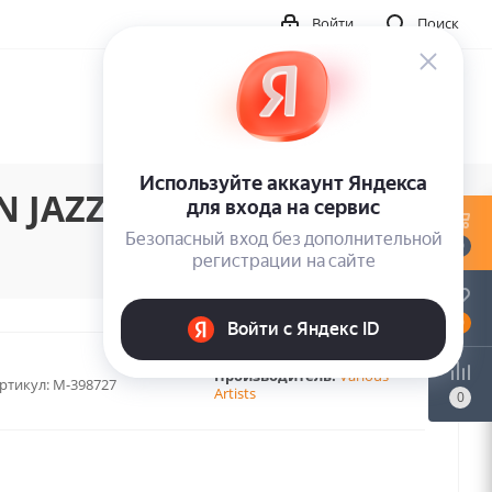
Войти
Поиск
 JAZZ (LP)
0
0
Производитель:
Various
ртикул:
M-398727
Artists
0