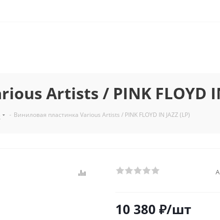
ous Artists / PINK FLOYD IN
з
-
Виниловая пластинка Various Artists / PINK FLOYD IN JAZZ (LP)
А
10 380
₽
/шт