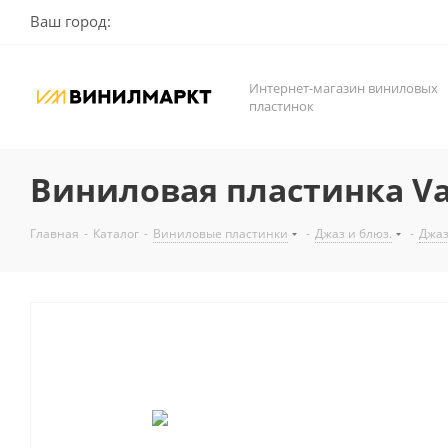
Ваш город:
Интернет-магазин виниловых
пластинок
Виниловая пластинка Vari
Главная
-
Каталог
-
Виниловые пластинки
-
Джаз и блюз.
-
Джа