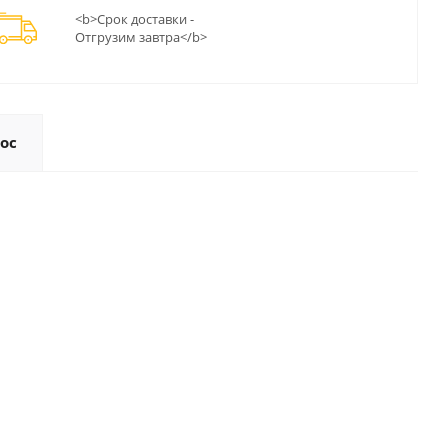
<b>Срок доставки -
Отгрузим завтра</b>
ос