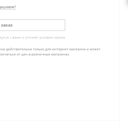
дешевле?
 заказ
тся с вами и уточнят условия заказа
ена действительна только для интернет-магазина и может
тличаться от цен в розничных магазинах