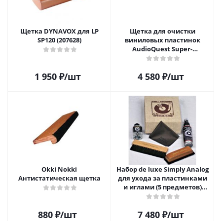
Щетка DYNAVOX для LP
Щетка для очистки
SP120 (207628)
виниловых пластинок
AudioQuest Super-
Conductive Anti-Static
Record Brush
1 950
₽
/шт
4 580
₽
/шт
Okki Nokki
Набор de luxe Simply Analog
Антистатическая щетка
для ухода за пластинками
и иглами (5 предметов)
SAVC005
880
₽
/шт
7 480
₽
/шт