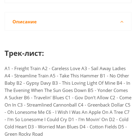
Описание
Трек-лист:
A1 - Freight Train A2 - Careless Love A3 - Sail Away Ladies
A4 - Streamline Train A5 - Take This Hammer B1 - No Other
Baby B2 - Gypsy Davy B3 - This Loving Light Of Mine B4 - In
The Evening When The Sun Goes Down B5 - Yonder Comes
A Sucker B6 - Travelin' Blues C1 - Gov Don't Allow C2 - Come
On In C3 - Streamlined Cannonball C4 - Greenback Dollar C5
- Oh Lonesome Me C6 - I Wish I Was An Apple On A Tree C7
- I'm So Lonesome I Could Cry D1 - I'm Movin' On D2 - Cold
Cold Heart D3 - Worried Man Blues D4 - Cotton Fields D5 -
Green Rocky Road