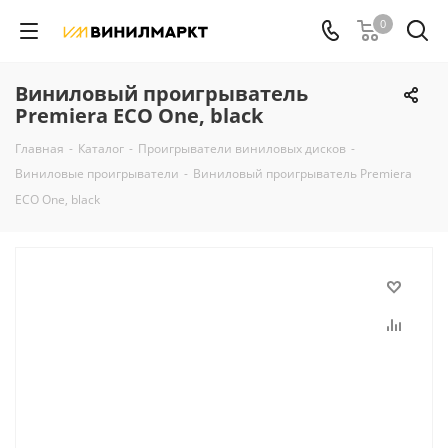
0
Виниловый проигрыватель
Premiera ECO One, black
Главная
-
Каталог
-
Проигрыватели виниловых дисков
-
Виниловые проигрыватели
-
Виниловый проигрыватель Premiera
ECO One, black