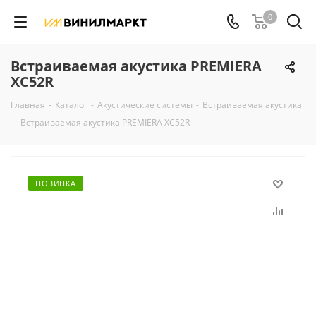
0
Встраиваемая акустика PREMIERA
XC52R
Главная
-
Каталог
-
Акустические системы
-
Встраиваемая акустика
-
Встраиваемая акустика PREMIERA XC52R
НОВИНКА