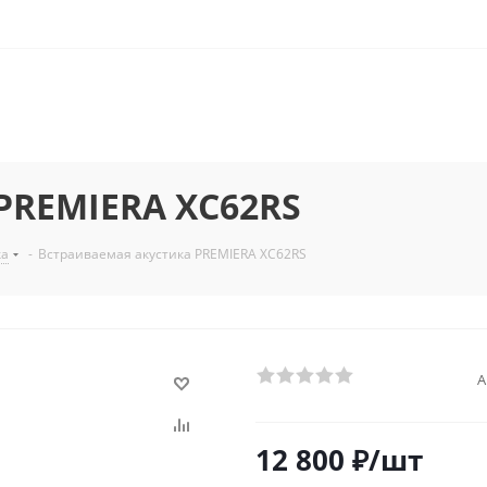
PREMIERA XC62RS
ка
-
Встраиваемая акустика PREMIERA XC62RS
А
12 800
₽
/шт