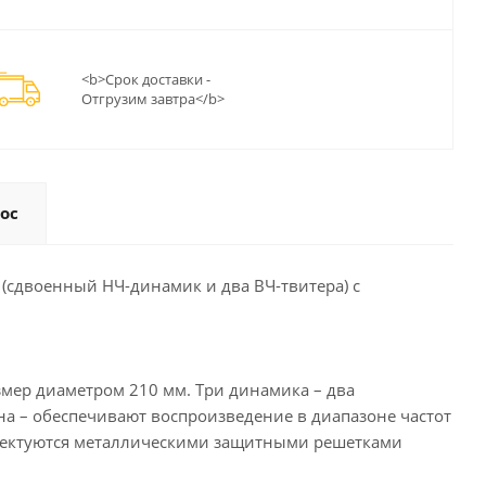
<b>Срок доставки -
Отгрузим завтра</b>
ос
 (сдвоенный НЧ-динамик и два ВЧ-твитера) с
змер диаметром 210 мм. Три динамика – два
а – обеспечивают воспроизведение в диапазоне частот
мплектуются металлическими защитными решетками