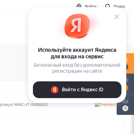
Войти
Поиск
0
0
ртикул:
MMC-УТ-00006823
0