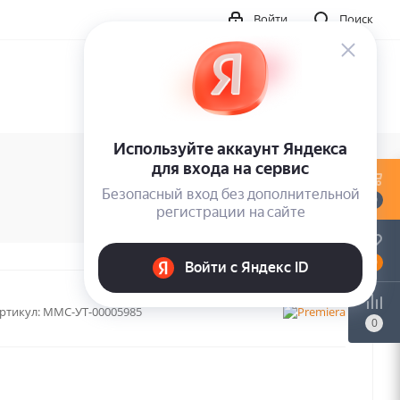
Войти
Поиск
0
0
ртикул:
MMC-УТ-00005985
0