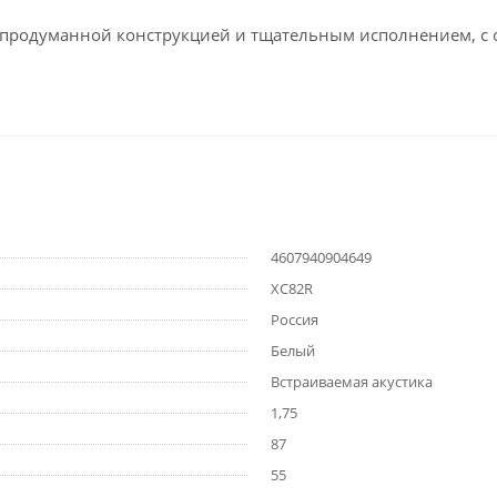
с продуманной конструкцией и тщательным исполнением, с о
4607940904649
XC82R
Россия
Белый
Встраиваемая акустика
1,75
87
55