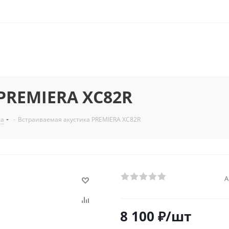
PREMIERA XC82R
ка
-
Встраиваемая акустика PREMIERA XC82R
А
8 100
₽
/шт