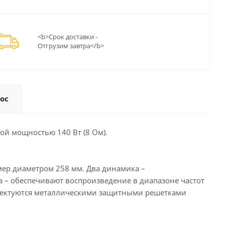
<b>Срок доставки -
Отгрузим завтра</b>
ос
ой мощностью 140 Вт (8 Ом).
змер диаметром 258 мм. Два динамика –
– обеспечивают воспроизведение в диапазоне частот
мплектуются металлическими защитными решетками