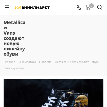
0
Metallica
и
Vans
создают
новую
линейку
обуви
Главная
-
О компании
-
Новости
-
Metallica и Vans создают новую
линейку обуви