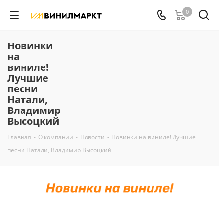
0
Новинки
на
виниле!
Лучшие
песни
Натали,
Владимир
Высоцкий
Главная
-
О компании
-
Новости
-
Новинки на виниле! Лучшие
песни Натали, Владимир Высоцкий