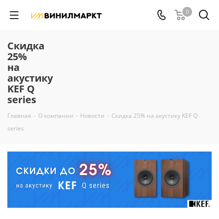
0
Скидка
25%
на
акустику
KEF Q
series
Главная
-
О компании
-
Новости
-
Скидка 25% на акустику KEF Q
series