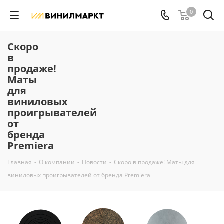
0
Скоро
в
продаже!
Маты
для
виниловых
проигрывателей
от
бренда
Premiera
Главная
-
О компании
-
Новости
-
Скоро в продаже! Маты для
виниловых проигрывателей от бренда Premiera