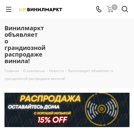
0
Винилмаркт
объявляет
о
грандиозной
распродаже
винила!
Главная
-
О компании
-
Новости
-
Винилмаркт объявляет о
грандиозной распродаже винила!