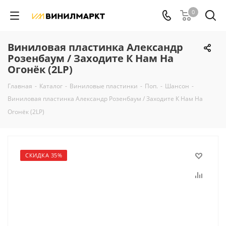
0
Виниловая пластинка Александр
Розенбаум / Заходите К Нам На
Огонёк (2LP)
Главная
-
Каталог
-
Виниловые пластинки
-
Поп.
-
Шансон
-
Виниловая пластинка Александр Розенбаум / Заходите К Нам На
Огонёк (2LP)
СКИДКА 35%