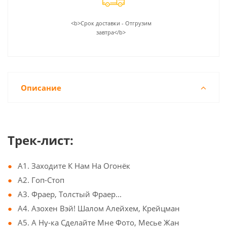
<b>Срок доставки - Отгрузим
завтра</b>
Описание
Трек-лист:
A1. Заходите К Нам На Огонёк
A2. Гоп-Стоп
A3. Фраер, Толстый Фраер...
A4. Азохен Вэй! Шалом Алейхем, Крейцман
A5. А Ну-ка Сделайте Мне Фото, Месье Жан