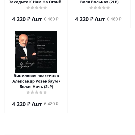
Заходите К Нам На Огонёк
Воля Вольная (2LP)
(2LP)
4 220
₽
/шт
4 220
₽
/шт
6 480
₽
6 480
₽
Виниловая пластинка
Александр Розенбаум /
Белая Ночь (2LP)
4 220
₽
/шт
6 480
₽