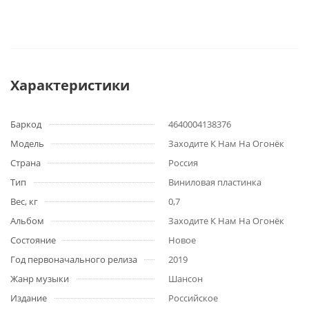
Характеристики
Баркод
4640004138376
Модель
Заходите К Нам На Огонёк
Страна
Россия
Тип
Виниловая пластинка
Вес, кг
0,7
Альбом
Заходите К Нам На Огонёк
Состояние
Новое
Год первоначального релиза
2019
Жанр музыки
Шансон
Издание
Российское