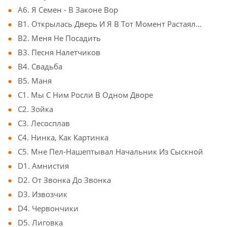
A6. Я Семен - В Законе Вор
B1. Открылась Дверь И Я В Тот Момент Растаял...
B2. Меня Не Посадить
B3. Песня Налетчиков
B4. Свадьба
B5. Маня
C1. Мы С Ним Росли В Одном Дворе
C2. Зойка
C3. Лесосплав
C4. Нинка, Как Картинка
C5. Мне Пел-Нашептывал Начальник Из Сыскной
D1. Амнистия
D2. От Звонка До Звонка
D3. Извозчик
D4. Червончики
D5. Лиговка