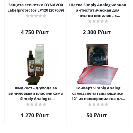
Защита этикетки DYNAVOX
Щетка Simply Analog черная
Labelprotector LP120 (207639)
антистатическая для
чистки виниловых
пластинок
4 750
₽
/шт
2 300
₽
/шт
Жидкость д/ухода за
Конверт Simply Analog
виниловыми пластинками
самозапечатывающийся
Simply Analog (с
12" из полипропилена для
распылителем, 200 мл) и
пластинок
салфетка
1 270
₽
/шт
50
₽
/шт