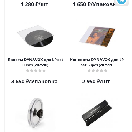
1 280
₽
/шт
1 650
₽
/Упаковка
Пакеты DYNAVOX для LP set
Конверты DYNAVOX для LP
50pcs (207590)
set 50pcs (207591)
3 650
₽
/Упаковка
2 950
₽
/шт