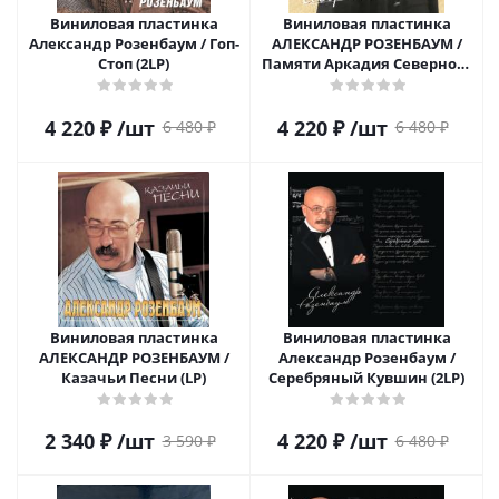
Виниловая пластинка
Виниловая пластинка
Александр Розенбаум / Гоп-
АЛЕКСАНДР РОЗЕНБАУМ /
Стоп (2LP)
Памяти Аркадия Северного
(2LP)
4 220
₽
/шт
4 220
₽
/шт
6 480
₽
6 480
₽
Виниловая пластинка
Виниловая пластинка
АЛЕКСАНДР РОЗЕНБАУМ /
Александр Розенбаум /
Казачьи Песни (LP)
Серебряный Кувшин (2LP)
2 340
₽
/шт
4 220
₽
/шт
3 590
₽
6 480
₽