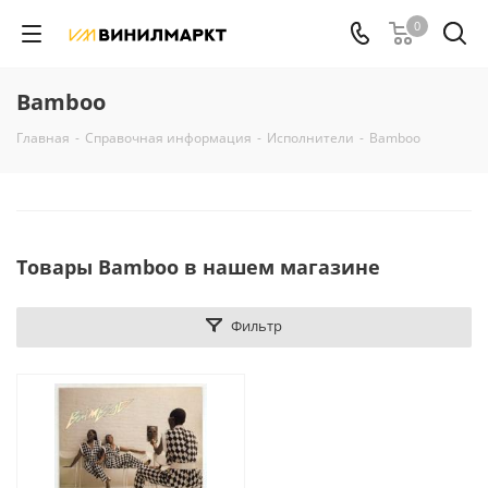
0
Bamboo
Главная
-
Справочная информация
-
Исполнители
-
Bamboo
Товары Bamboo в нашем магазине
Фильтр