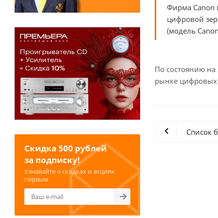
Фирма Canon 
цифровой зер
(модель Canon
По состоянию на 
рынке цифровых з
Список 
Скидка 500 рублей
за подписку!
Узнавайте о скидках и акциях
первым