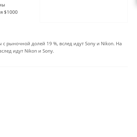
ены
я $1000
c рыночной долей 19 %, вслед идут Sony и Nikon. На
след идут Nikon и Sony.