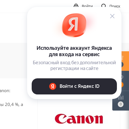
Войти
Поиск
0
0
anon:
 20,4 %, а
0