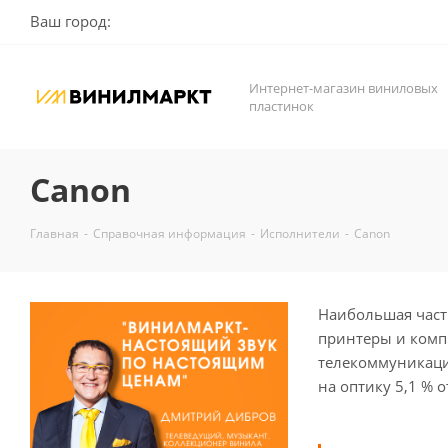
Ваш город:
Интернет-магазин виниловых
пластинок
Canon
Главная
-
Справочная информация
-
Исполнители
-
Canon
Наибольшая част
принтеры и комп
телекоммуникацио
на оптику 5,1 % 