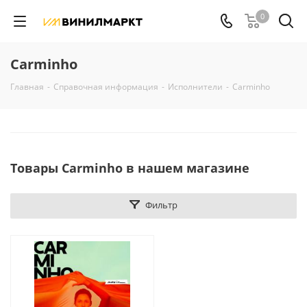
0
Carminho
Главная
-
Справочная информация
-
Исполнители
-
Carminho
Товары Carminho в нашем магазине
Фильтр