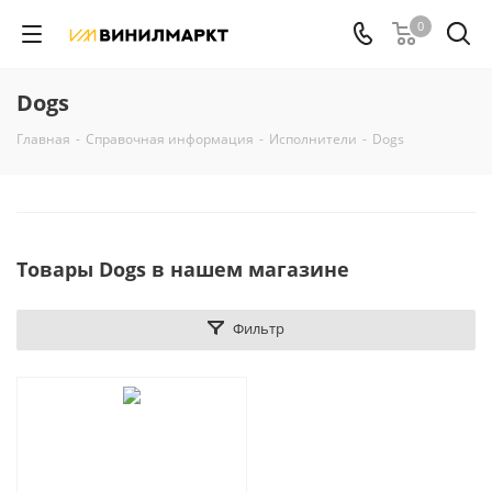
0
Dogs
Главная
-
Справочная информация
-
Исполнители
-
Dogs
Товары Dogs в нашем магазине
Фильтр