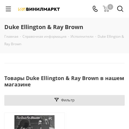
0
Duke Ellington & Ray Brown
Главная
-
Справочная информация
-
Исполнители
-
Duke Ellington &
Ray Brown
Товары Duke Ellington & Ray Brown в нашем
магазине
Фильтр