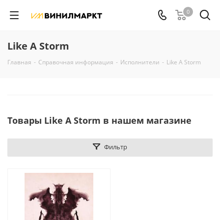
0
Like A Storm
Главная
-
Справочная информация
-
Исполнители
-
Like A Storm
Товары Like A Storm в нашем магазине
Фильтр