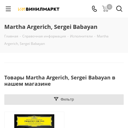
0
Martha Argerich, Sergei Babayan
Главная
-
Справочная информация
-
Исполнители
-
Martha
Argerich, Sergei Babayan
Товары Martha Argerich, Sergei Babayan в
нашем магазине
Фильтр