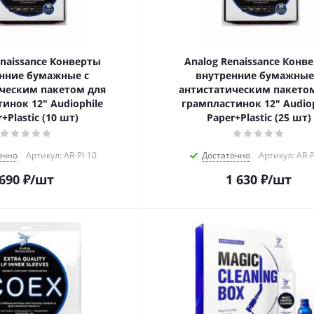
enaissance Конверты
Analog Renaissance Конв
нние бумажные с
внутренние бумажные
ческим пакетом для
антистатическим пакето
инок 12" Audiophile
грампластинок 12" Audiop
+Plastic (10 шт)
Paper+Plastic (25 шт)
очно
Артикул: AR-PI-10
Достаточно
Артикул: AR-P
690
₽
/шт
1 630
₽
/шт