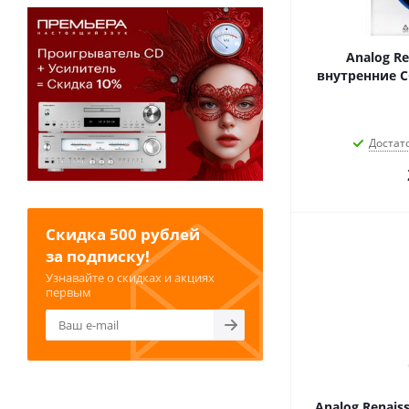
Analog R
внутренние C
Достат
Скидка 500 рублей
за подписку!
Узнавайте о скидках и акциях
первым
Analog Renais