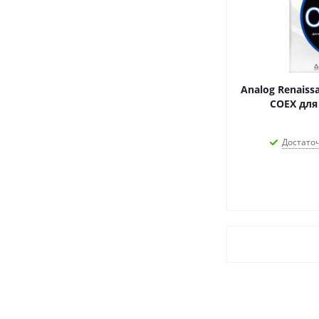
Analog Renais
COEX для
Достато