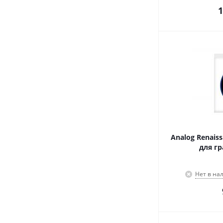
1
Analog Renai
для г
Нет в на