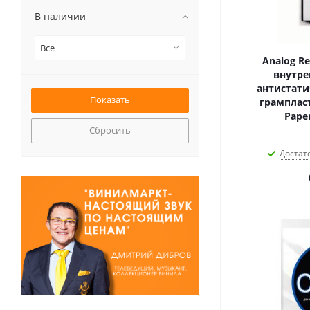
В наличии
Все
Analog R
внутре
антистати
грампласт
Paper
Сбросить
Достат