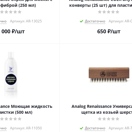
фиброй (250 мл)
конверты (25 шт) для пласти
очно
Артикул: AR-13025
Достаточно
Артикул: AR-C
 000
₽
/шт
650
₽
/шт
ssance Моющая жидкость
Analog Renaissance Универс
чистки (500 мл)
щетка из козьей шерс
очно
Артикул: AR-11050
Достаточно
Артикул: AR-