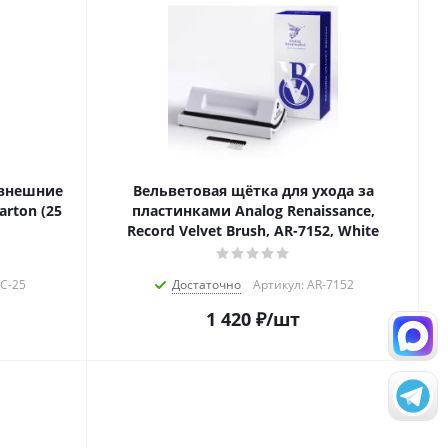
 внешние
Вельветовая щётка для ухода за
arton (25
пластинками Analog Renaissance,
Record Velvet Brush, AR-7152, White
OC-25
Достаточно
Артикул: AR-7152
1 420
₽
/шт