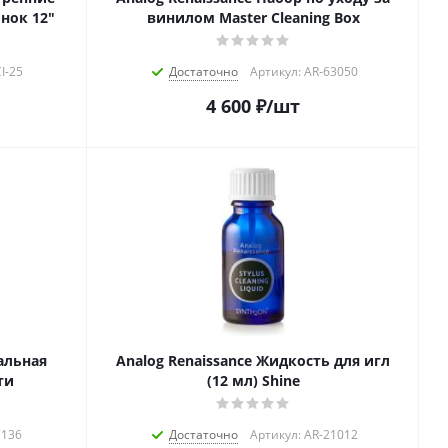
нок 12"
винилом Master Cleaning Box
I-25
Достаточно
Артикул: AR-63050
4 600
₽
/шт
альная
Analog Renaissance Жидкость для игл
ти
(12 мл) Shine
7136
Достаточно
Артикул: AR-21012