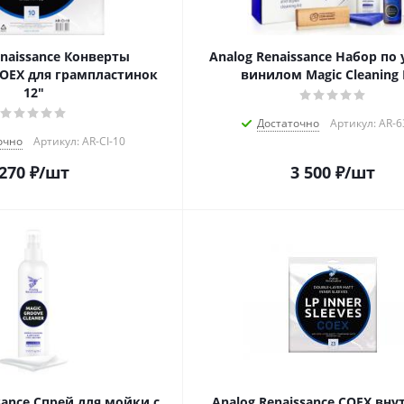
enaissance Конверты
Analog Renaissance Набор по 
OEX для грампластинок
винилом Magic Cleaning 
12"
Достаточно
Артикул: AR-
очно
Артикул: AR-CI-10
270
₽
/шт
3 500
₽
/шт
sance Спрей для мойки с
Analog Renaissance COEX вну