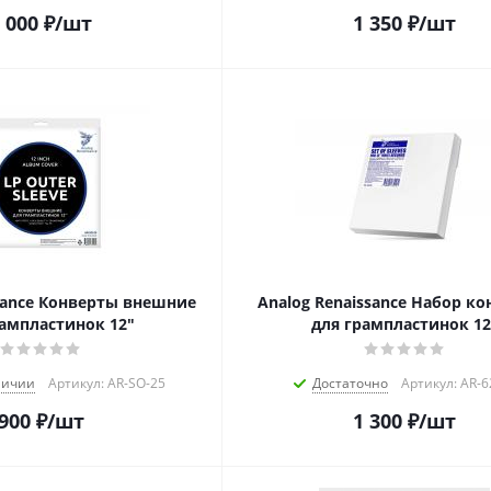
 000
₽
/шт
1 350
₽
/шт
ssance Конверты внешние
Analog Renaissance Набор к
рампластинок 12"
для грампластинок 12
личии
Артикул: AR-SO-25
Достаточно
Артикул: AR-
900
₽
/шт
1 300
₽
/шт