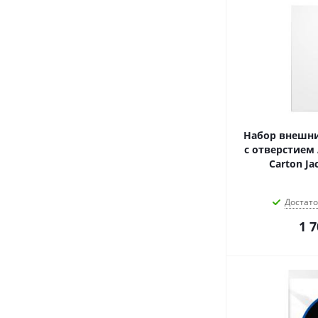
Набор внешни
с отверстием 
Carton Ja
Достат
1 7