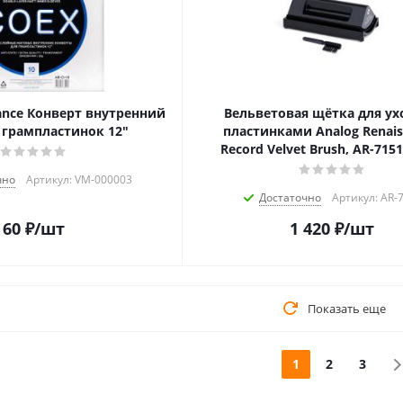
sance Конверт внутренний
Вельветовая щётка для ух
 грампластинок 12"
пластинками Analog Renais
Record Velvet Brush, AR-7151
чно
Артикул: VM-000003
Достаточно
Артикул: AR-
60
₽
/шт
1 420
₽
/шт
Показать еще
1
2
3