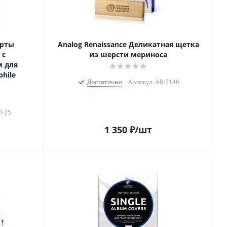
ерты
Analog Renaissance Деликатная щетка
 с
из шерсти мериноса
м для
hile
Достаточно
Артикул: AR-7146
I-25
1 350
₽
/шт