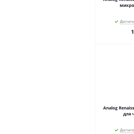
микро
Достат
1
Analog Renai
для 
Достат