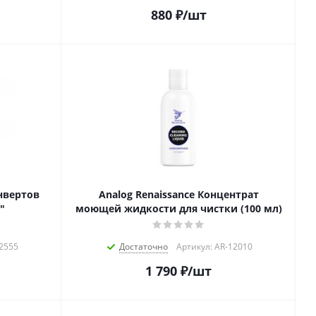
880
₽
/шт
онвертов
Analog Renaissance Концентрат
"
моющей жидкости для чистки (100 мл)
62555
Достаточно
Артикул: AR-12010
1 790
₽
/шт