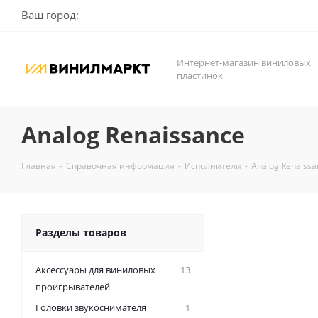
Ваш город:
Интернет-магазин виниловых
пластинок
Analog Renaissance
Главная
-
Справочная информация
-
Исполнители
-
Analog Renaissa
Разделы товаров
Аксессуары для виниловых
13
проигрывателей
Головки звукоснимателя
1