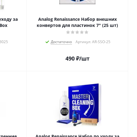
уходу за
Analog Renaissance Набор внешних
Box
конвертов для пластинок 7" (25 шт)
63025
Достаточно
Артикул: AR-SSO-25
490
₽
/шт
тренние
Analog Renaissance Набор по уходу за