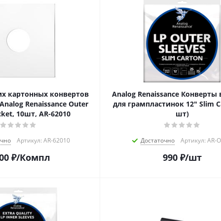
х картонных конвертов
Analog Renaissance Конверты
Analog Renaissance Оuter
для грампластинок 12" Slim C
cket, 10шт, AR-62010
шт)
очно
Артикул: AR-62010
Достаточно
Артикул: AR-
00
₽
/Компл
990
₽
/шт