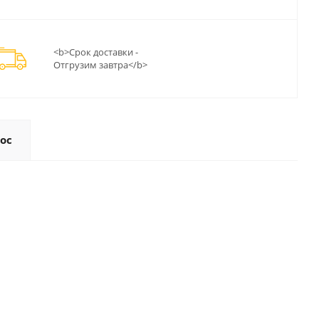
<b>Срок доставки -
Отгрузим завтра</b>
ос