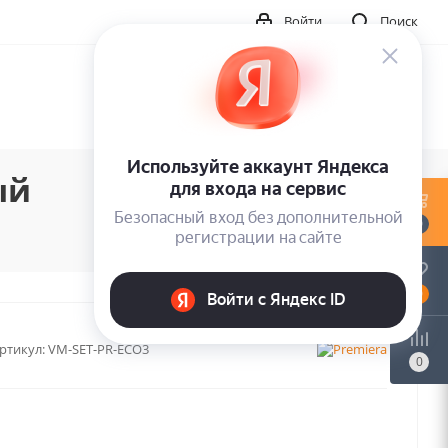
Войти
Поиск
ый
0
0
ртикул:
VM-SET-PR-ECO3
0