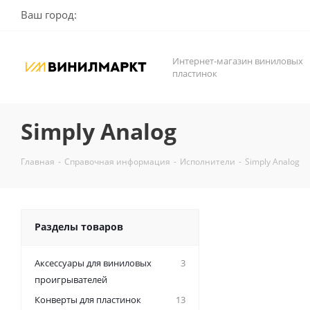
Ваш город:
Интернет-магазин виниловых
пластинок
Simply Analog
Главная
-
Справочная информация
-
Исполнители
-
Simply Analog
Разделы товаров
Аксессуары для виниловых
3
проигрывателей
Конверты для пластинок
13