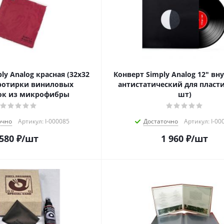
ly Analog красная (32х32
Конверт Simply Analog 12" вн
протирки виниловых
антистатический для пласти
ок из микрофибры
шт)
очно
Артикул: I-000085
Достаточно
Артикул: I-00
580
₽
/шт
1 960
₽
/шт