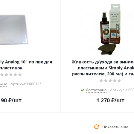
y Analog 10" из пвх для
Жидкость д/ухода за вини
пластинок
пластинками Simply Analo
распылителем, 200 мл) и с
очно
Артикул: I-000185
Достаточно
Артикул: I-00
90
₽
/шт
1 270
₽
/шт
Показать еще