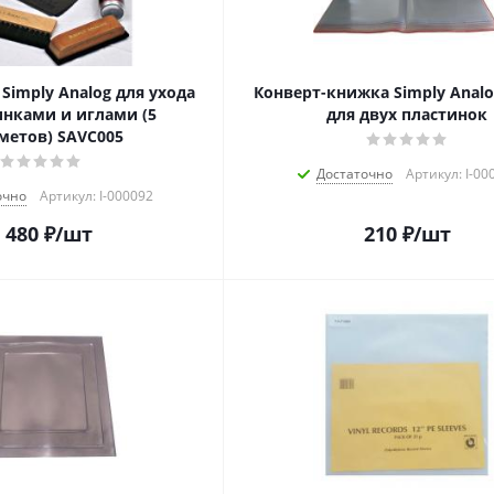
 Simply Analog для ухода
Конверт-книжка Simply Analo
инками и иглами (5
для двух пластинок
метов) SAVC005
Достаточно
Артикул: I-00
очно
Артикул: I-000092
 480
₽
/шт
210
₽
/шт