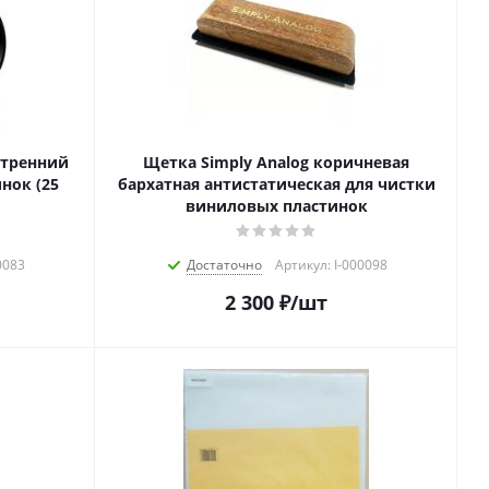
утренний
Щетка Simply Analog коричневая
нок (25
бархатная антистатическая для чистки
виниловых пластинок
0083
Достаточно
Артикул: I-000098
2 300
₽
/шт