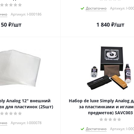
Достаточно
Артикул: I-00
очно
Артикул: I-000186
50
₽
/шт
1 840
₽
/шт
ply Analog 12" внешний
Набор de luxe Simply Analog 
вх для пластинок (25шт)
за пластинками и иглам
предметов) SAVC003
очно
Артикул: I-000078
Достаточно
Артикул: I-00