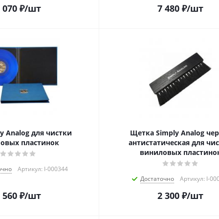
 070
₽
/шт
7 480
₽
/шт
y Analog для чистки
Щетка Simply Analog че
овых пластинок
антистатическая для чи
виниловых пластино
очно
Артикул: I-000344
Достаточно
Артикул: I-00
 560
₽
/шт
2 300
₽
/шт