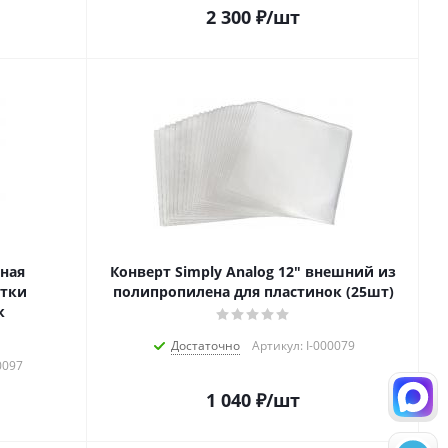
2 300
₽
/шт
рная
Конверт Simply Analog 12" внешний из
стки
полипропилена для пластинок (25шт)
к
Достаточно
Артикул: I-000079
0097
1 040
₽
/шт