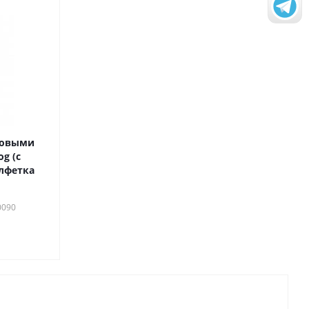
ловыми
g (с
алфетка
0090