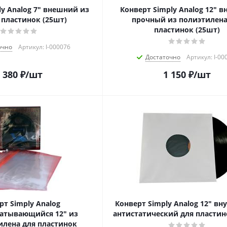
ly Analog 7" внешний из
Конверт Simply Analog 12" 
 пластинок (25шт)
прочный из полиэтилена
пластинок (25шт)
очно
Артикул: I-000076
Достаточно
Артикул: I-00
 380
₽
/шт
1 150
₽
/шт
рт Simply Analog
Конверт Simply Analog 12" вн
атывающийся 12" из
антистатический для пластин
лена для пластинок