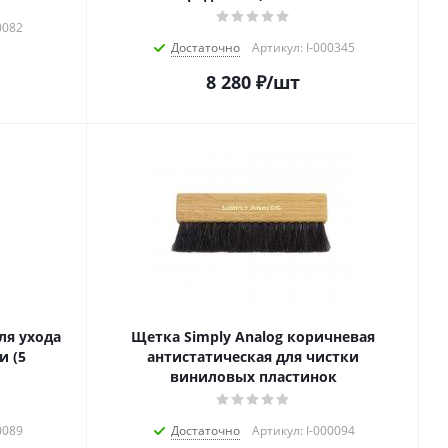
0082
Достаточно
Артикул: I-000345
8 280
₽
/шт
для ухода
Щетка Simply Analog коричневая
и (5
антистатическая для чистки
виниловых пластинок
0089
Достаточно
Артикул: I-000094