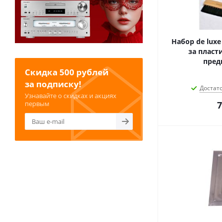
Набор de luxe
за пласт
пред
Скидка 500 рублей
за подписку!
Достат
Узнавайте о скидках и акциях
первым
7