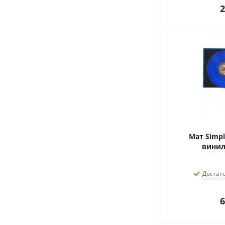
2
Мат Simpl
винил
Достат
6