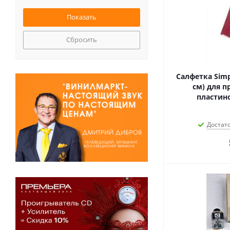
Сбросить
Салфетка Simp
см) для 
пластин
Достат