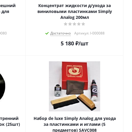
внешний
Концентрат жидкости д/ухода за
 для
виниловыми пластинками Simply
Analog 200мл
0080
Достаточно
Артикул: I-000088
5 180
₽
/шт
утренний
Набор de luxe Simply Analog для ухода
ок (25шт)
за пластинками и иглами (5
предметов) SAVC008