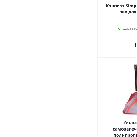
Конверт Simp
пвх для
Достат
1
Конве
самозапеч
полипропи