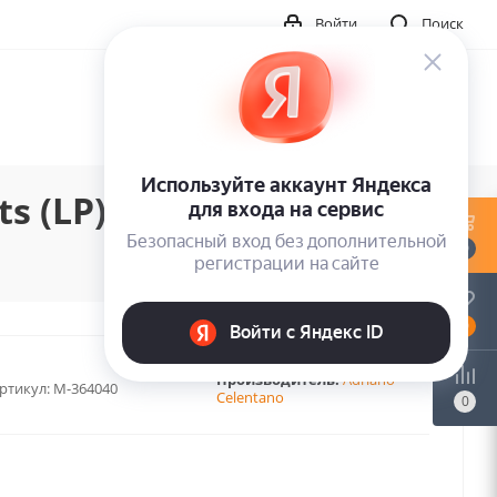
Войти
Поиск
s (LP)
0
0
Производитель:
Adriano
ртикул:
M-364040
Celentano
0