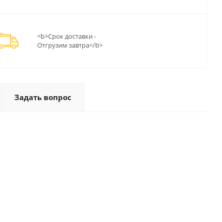
<b>Срок доставки -
Отгрузим завтра</b>
Задать вопрос