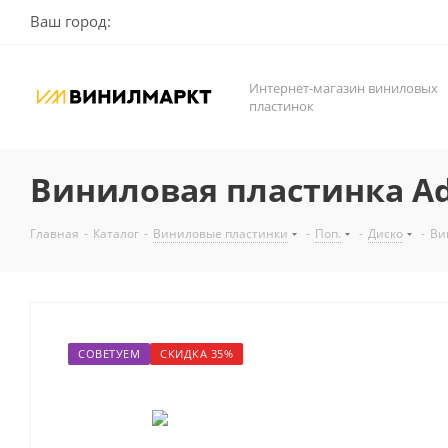
Ваш город:
Интернет-магазин виниловых
пластинок
Виниловая пластинка Adri
Главная
-
Каталог
-
Виниловые пластинки
-
Поп.
-
Диско
-
Ви
СОВЕТУЕМ
СКИДКА 35%