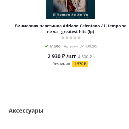
Виниловая пластинка Adriano Celentano / Il tempo se
ne va - greatest hits (lp)
Мало
Артикул: B-1430295
2 930
₽
/шт
4 500
₽
Экономия
1 570
₽
Аксессуары