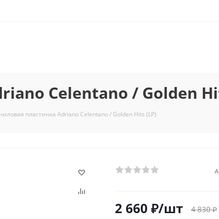
ano Celentano / Golden Hit
ниловая пластинка Adriano Celentano / Golden Hits (LP)
А
2 660
₽
/шт
4 830
₽