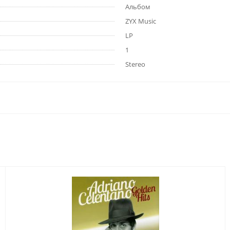
Альбом
ZYX Music
LP
1
Stereo