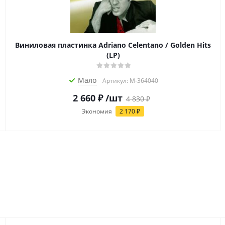
Виниловая пластинка Adriano Celentano / Golden Hits
(LP)
Мало
Артикул: M-364040
2 660
₽
/шт
4 830
₽
Экономия
2 170
₽