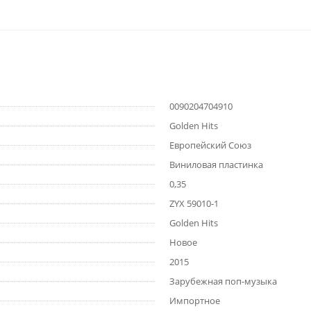
0090204704910
Golden Hits
Европейский Союз
Виниловая пластинка
0,35
ZYX 59010-1
Golden Hits
Новое
2015
Зарубежная поп-музыка
Импортное