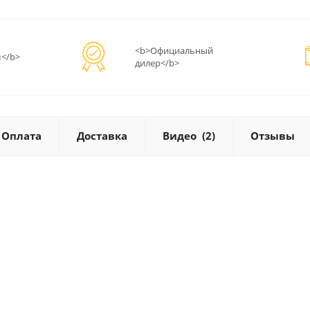
<b>Официальный
</b>
дилер</b>
Оплата
Доставка
Видео
(2)
Отзывы