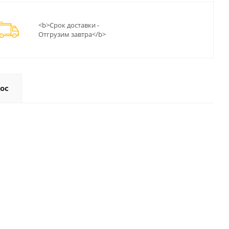
<b>Срок доставки -
Отгрузим завтра</b>
ос