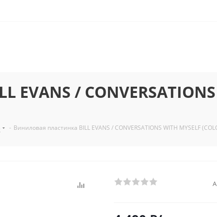
LL EVANS / CONVERSATIONS
з
-
Виниловая пластинка BILL EVANS / CONVERSATIONS WITH MYSELF (COLO
А