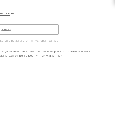
дешевле?
 заказ
тся с вами и уточнят условия заказа
ена действительна только для интернет-магазина и может
тличаться от цен в розничных магазинах