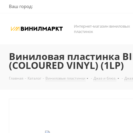
Ваш город:
Интернет-магазин виниловых
пластинок
Виниловая пластинка BI
(COLOURED VINYL) (1LP)
Главная
-
Каталог
-
Виниловые пластинки
-
Джаз и блюз.
-
Джа