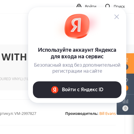
Войти
Поиск
 WITH MYSELF
0
URED VINYL) (1LP)
0
0
ртикул:
VM-2997827
Производитель:
Bill Evans