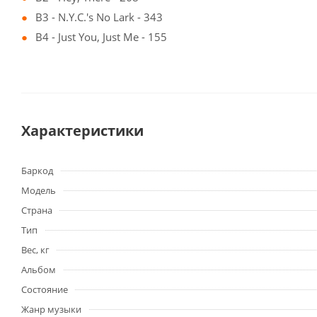
B3 - N.Y.C.'s No Lark - 343
B4 - Just You, Just Me - 155
Характеристики
Баркод
Модель
Страна
Тип
Вес, кг
Альбом
Состояние
Жанр музыки