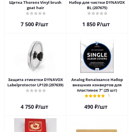
Щетка Thorens Vinyl brush
Набор для чистки DYNAVOX
goat hair
BL (207675)
7 500
₽
/шт
1 850
₽
/шт
Защита этикетки DYNAVOX
Analog Renaissance Набор
Labelprotector LP120 (207639)
внешних конвертов для
пластинок 7" (25 шт)
1
4 750
₽
/шт
490
₽
/шт