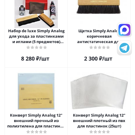
Набор de luxe Simply Analog
Щетка Simply Analog
для ухода за пластинками
коричневая
и иглами (5 предметов)
антистатическая для
SAVC008
чистки виниловых
пластинок
8 280
₽
/шт
2 300
₽
/шт
Конверт Simply Analog 12"
Конверт Simply Analog 12"
внешний прочный из
внешний плотный из пвх
полиэтилена для пластинок
для пластинок (25шт)
(25шт)