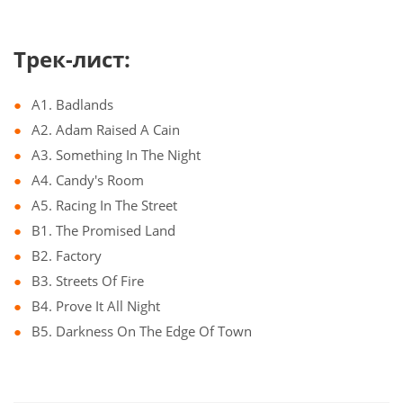
Трек-лист:
A1. Badlands
A2. Adam Raised A Cain
A3. Something In The Night
A4. Candy's Room
A5. Racing In The Street
B1. The Promised Land
B2. Factory
B3. Streets Of Fire
B4. Prove It All Night
B5. Darkness On The Edge Of Town