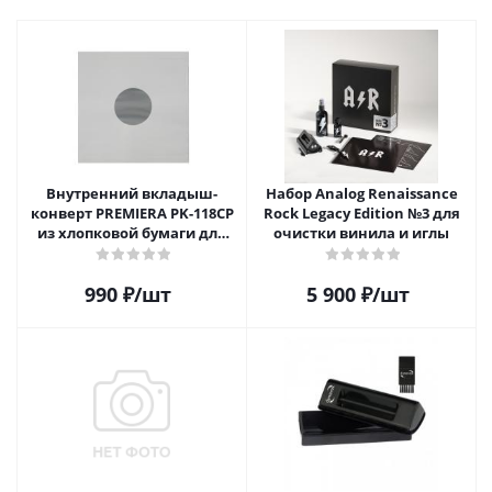
Внутренний вкладыш-
Набор Analog Renaissance
конверт PREMIERA PK-118CP
Rock Legacy Edition №3 для
из хлопковой бумаги для
очистки винила и иглы
12" виниловой пластинки 1
шт.
990
₽
/шт
5 900
₽
/шт