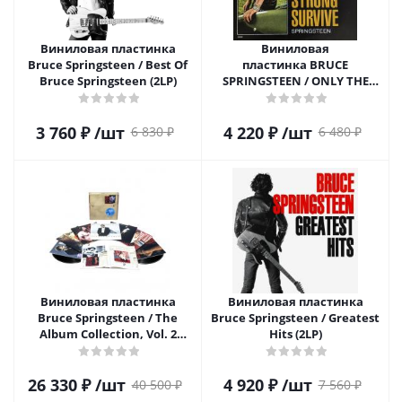
Виниловая пластинка
Виниловая
Bruce Springsteen / Best Of
пластинка BRUCE
Bruce Springsteen (2LP)
SPRINGSTEEN / ONLY THE
STRONG SURVIVE (2LP)
3 760
₽
/шт
4 220
₽
/шт
6 830
₽
6 480
₽
Виниловая пластинка
Виниловая пластинка
Bruce Springsteen / The
Bruce Springsteen / Greatest
Album Collection, Vol. 2
Hits (2LP)
(10LP)
26 330
₽
/шт
4 920
₽
/шт
40 500
₽
7 560
₽