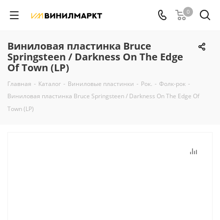
0
Виниловая пластинка Bruce
Springsteen / Darkness On The Edge
Of Town (LP)
Главная
-
Каталог
-
Виниловые пластинки
-
Рок.
-
Фолк-рок
-
Виниловая пластинка Bruce Springsteen / Darkness On The Edge Of
Town (LP)