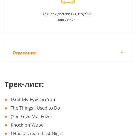
<b>Срок доставки - Отгрузим
завтра</b>
Описание
Трек-лист:
I Got My Eyes on You
The Things I Used to Do
(You Give Me) Fever
Knock on Wood
I Had a Dream Last Night