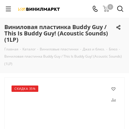
0
Виниловая пластинка Buddy Guy /
This Is Buddy Guy! (Acoustic Sounds)
(1LP)
Главная
-
Каталог
-
Виниловые пластинки
-
Джаз и блюз.
-
Блюз
-
Виниловая пластинка Buddy Guy / This Is Buddy Guy! (Acoustic Sounds)
(1LP)
СКИДКА 35%