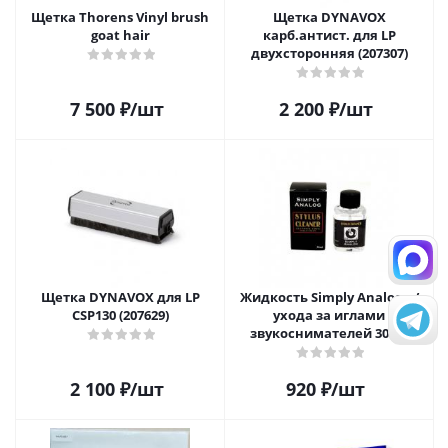
Щетка Thorens Vinyl brush
Щетка DYNAVOX
goat hair
карб.антист. для LP
двухсторонняя (207307)
7 500
₽
/шт
2 200
₽
/шт
Щетка DYNAVOX для LP
Жидкость Simply Analog д/
CSP130 (207629)
ухода за иглами
звукоснимателей 30мл
2 100
₽
/шт
920
₽
/шт