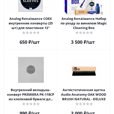
Analog Renaissance COEX
Analog Renaissance Набор
внутренние конверты (25
по уходу за винилом Magic
шт) для пластинок 12"
Cleaning Box
650
₽
/шт
3 500
₽
/шт
Внутренний вкладыш-
Антистатическая щетка
конверт PREMIERA PK-118CP
Audio Anatomy OAK WOOD
из хлопковой бумаги для
BRUSH NATURAL - DELUXE
12" виниловой пластинки 1
шт.
990
₽
/шт
3 000
₽
/шт