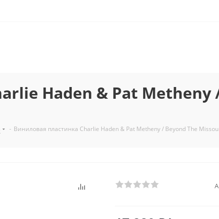
rlie Haden & Pat Metheny /
з
-
Виниловая пластинка Charlie Haden & Pat Metheny / Beyond The Missouri
А