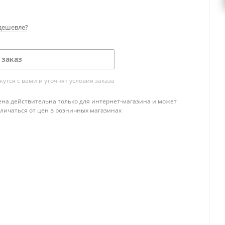
дешевле?
 заказ
тся с вами и уточнят условия заказа
ена действительна только для интернет-магазина и может
тличаться от цен в розничных магазинах