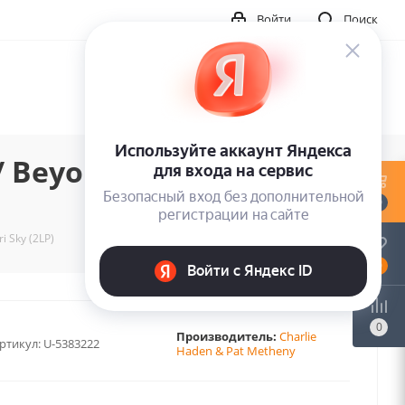
Войти
Поиск
 Beyond The Missouri
0
 Sky (2LP)
0
0
Производитель:
Charlie
ртикул:
U-5383222
Haden & Pat Metheny