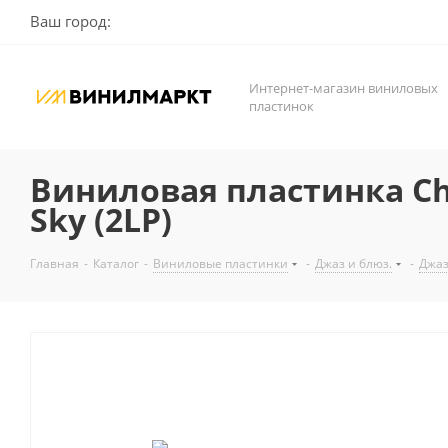
Ваш город:
Интернет-магазин виниловых
пластинок
Виниловая пластинка Cha
Sky (2LP)
Главная
-
Каталог
-
Виниловые пластинки
-
Джаз и блюз.
-
Джа