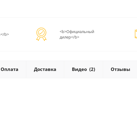
<b>Официальный
</b>
дилер</b>
Оплата
Доставка
Видео
(2)
Отзывы