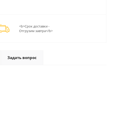
<b>Срок доставки -
Отгрузим завтра</b>
Задать вопрос