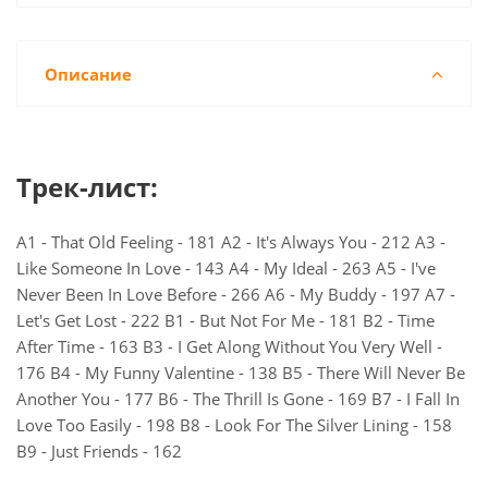
Описание
Трек-лист:
A1 - That Old Feeling - 181 A2 - It's Always You - 212 A3 -
Like Someone In Love - 143 A4 - My Ideal - 263 A5 - I've
Never Been In Love Before - 266 A6 - My Buddy - 197 A7 -
Let's Get Lost - 222 B1 - But Not For Me - 181 B2 - Time
After Time - 163 B3 - I Get Along Without You Very Well -
176 B4 - My Funny Valentine - 138 B5 - There Will Never Be
Another You - 177 B6 - The Thrill Is Gone - 169 B7 - I Fall In
Love Too Easily - 198 B8 - Look For The Silver Lining - 158
B9 - Just Friends - 162