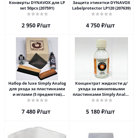
Конверты DYNAVOX для LP
Защита этикетки DYNAVOX
set 50pcs (207591)
Labelprotector LP120 (207639)
2 950
₽
/шт
4 750
₽
/шт
Набор de luxe Simply Analog
Концентрат жидкости д/
для ухода за пластинками
ухода за виниловыми
и иглами (5 предметов)
пластинками Simply Analog
SAVC005
200мл
7 480
₽
/шт
5 180
₽
/шт