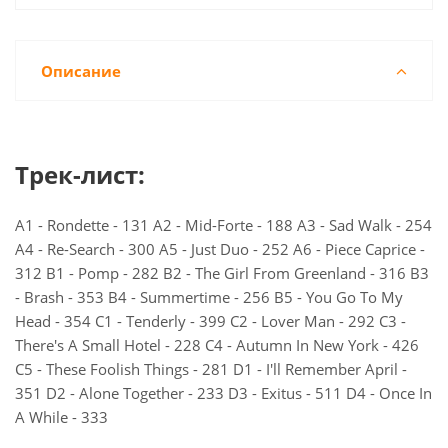
Описание
Трек-лист:
A1 - Rondette - 131 A2 - Mid-Forte - 188 A3 - Sad Walk - 254
A4 - Re-Search - 300 A5 - Just Duo - 252 A6 - Piece Caprice -
312 B1 - Pomp - 282 B2 - The Girl From Greenland - 316 B3
- Brash - 353 B4 - Summertime - 256 B5 - You Go To My
Head - 354 C1 - Tenderly - 399 C2 - Lover Man - 292 C3 -
There's A Small Hotel - 228 C4 - Autumn In New York - 426
C5 - These Foolish Things - 281 D1 - I'll Remember April -
351 D2 - Alone Together - 233 D3 - Exitus - 511 D4 - Once In
A While - 333