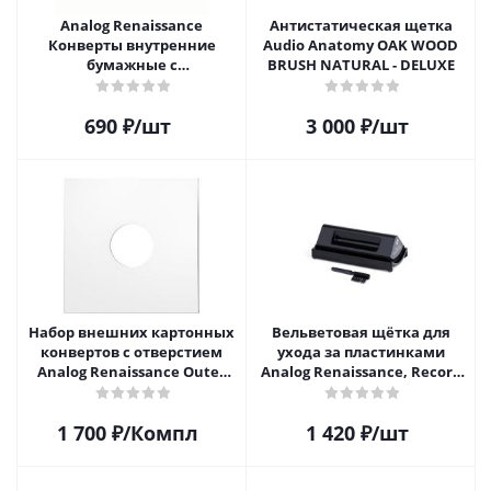
Analog Renaissance
Антистатическая щетка
Конверты внутренние
Audio Anatomy OAK WOOD
бумажные с
BRUSH NATURAL - DELUXE
антистатическим пакетом
для грампластинок 12"
690
₽
/шт
3 000
₽
/шт
Audiophile Paper+Plastic (10
шт)
Набор внешних картонных
Вельветовая щётка для
конвертов с отверстием
ухода за пластинками
Analog Renaissance Оuter
Analog Renaissance, Record
Carton Jacket, 10шт, AR-
Velvet Brush, AR-7151, Black
62010
1 700
₽
/Компл
1 420
₽
/шт