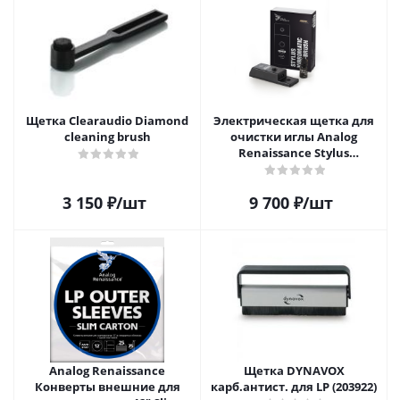
Щетка Clearaudio Diamond
Электрическая щетка для
cleaning brush
очистки иглы Analog
Renaissance Stylus
Vibromatic Pro-Brush
3 150
₽
/шт
9 700
₽
/шт
Analog Renaissance
Щетка DYNAVOX
Конверты внешние для
карб.антист. для LP (203922)