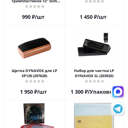
грампластинок 12" Slim
Carton (25 шт)
990
₽
/шт
1 450
₽
/шт
Щетка DYNAVOX для LP
Набор для чистки LP
SP120 (207628)
DYNAVOX SL (203920)
1 950
₽
/шт
1 300
₽
/Упаковка