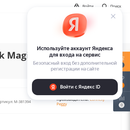
Войти
Поиск
k Magic
0
0
Производитель:
Connelly
ртикул:
M-381394
Peggy
0