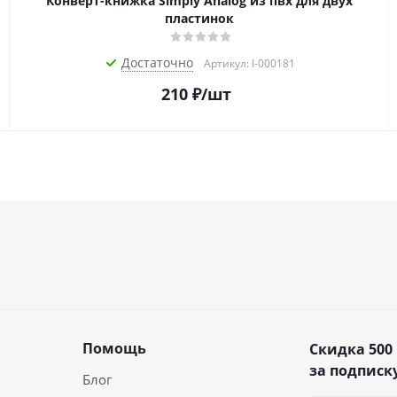
Конверт-книжка Simply Analog из пвх для двух
пластинок
Достаточно
Артикул: I-000181
210
₽
/шт
Помощь
Скидка 500
за подписку
Блог