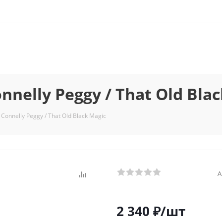
elly Peggy / That Old Blac
onnelly Peggy / That Old Black Magic
А
2 340
₽
/шт