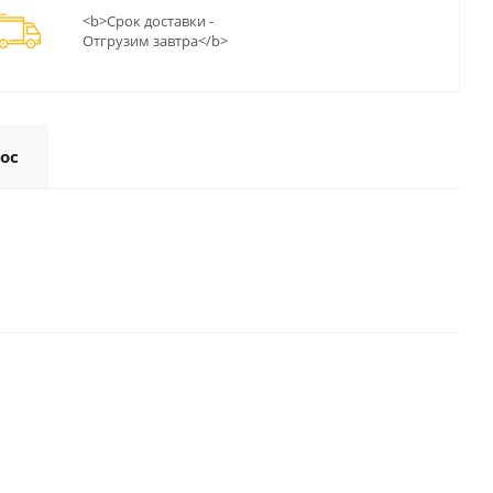
<b>Срок доставки -
Отгрузим завтра</b>
ос