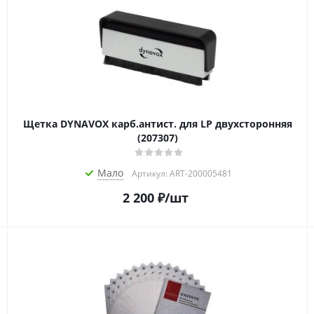
Щетка DYNAVOX карб.антист. для LP двухсторонняя
(207307)
Мало
Артикул: ART-200005481
2 200
₽
/шт