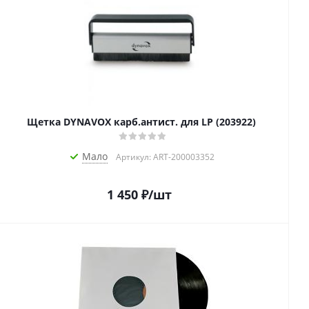
Щетка DYNAVOX карб.антист. для LP (203922)
Мало
Артикул: ART-200003352
1 450
₽
/шт