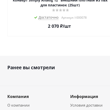
Конверт Simply Analog 12" внешний плотный из пвх
для пластинок (25шт)
Достаточно
Артикул: I-000078
2 070
₽
/шт
Ранее вы смотрели
Компания
Информация
О компании
Условия доставки