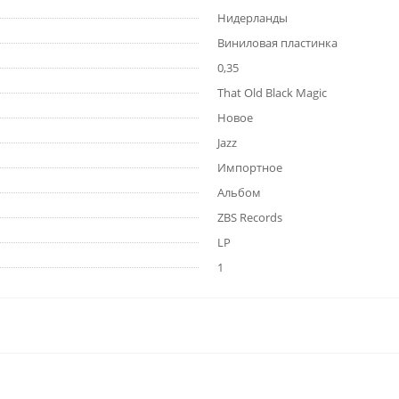
Нидерланды
Виниловая пластинка
0,35
That Old Black Magic
Новое
Jazz
Импортное
Альбом
ZBS Records
LP
1