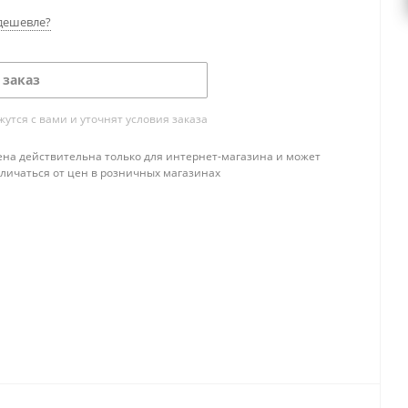
дешевле?
 заказ
тся с вами и уточнят условия заказа
ена действительна только для интернет-магазина и может
тличаться от цен в розничных магазинах