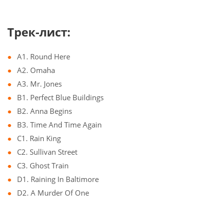
Трек-лист:
A1. Round Here
A2. Omaha
A3. Mr. Jones
B1. Perfect Blue Buildings
B2. Anna Begins
B3. Time And Time Again
C1. Rain King
C2. Sullivan Street
C3. Ghost Train
D1. Raining In Baltimore
D2. A Murder Of One