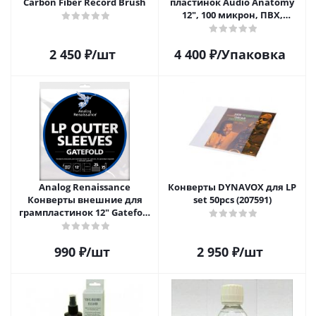
Carbon Fiber Record Brush
пластинок Audio Anatomy
12", 100 микрон, ПВХ,
GATEFOLD (25 шт)
2 450
₽
/шт
4 400
₽
/Упаковка
Analog Renaissance
Конверты DYNAVOX для LP
Конверты внешние для
set 50pcs (207591)
грампластинок 12" Gatefold
(25 шт)
990
₽
/шт
2 950
₽
/шт