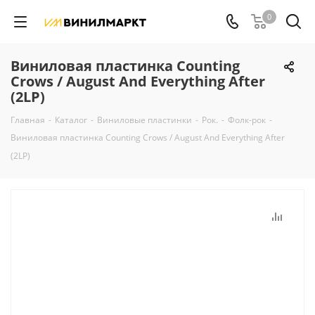
0
Виниловая пластинка Counting
Crows / August And Everything After
(2LP)
Главная
-
Каталог
-
Виниловые пластинки
-
Рок.
-
Фолк-рок
-
Виниловая пластинка Counting Crows / August And Everything After
(2LP)