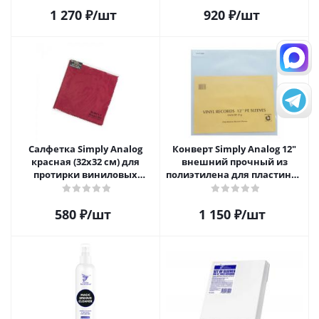
1 270
₽
/шт
920
₽
/шт
Салфетка Simply Analog
Конверт Simply Analog 12"
красная (32х32 см) для
внешний прочный из
протирки виниловых
полиэтилена для пластинок
пластинок из микрофибры
(25шт)
580
₽
/шт
1 150
₽
/шт