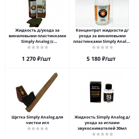
Жидкость д/ухода за
Концентрат жидкости д/
виниловыми пластинками
ухода за виниловыми
Simply Analog (с
пластинками Simply Analog
распылителем, 200 мл) и
200мл
салфетка
1 270
₽
/шт
5 180
₽
/шт
Щетка Simply Analog для
Жидкость Simply Analog д/
чистки игл
ухода за иглами
звукоснимателей 30мл