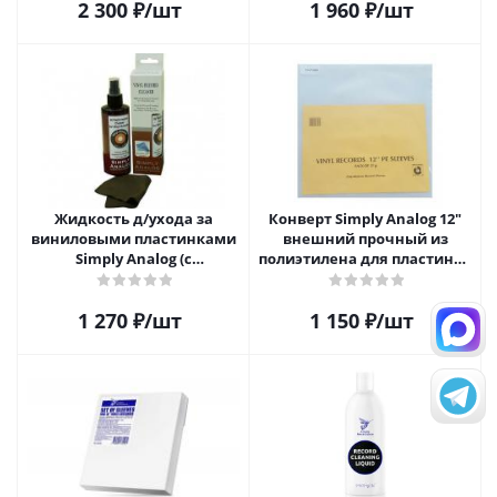
2 300
₽
/шт
1 960
₽
/шт
Жидкость д/ухода за
Конверт Simply Analog 12"
виниловыми пластинками
внешний прочный из
Simply Analog (с
полиэтилена для пластинок
распылителем, 200 мл) и
(25шт)
салфетка
1 270
₽
/шт
1 150
₽
/шт