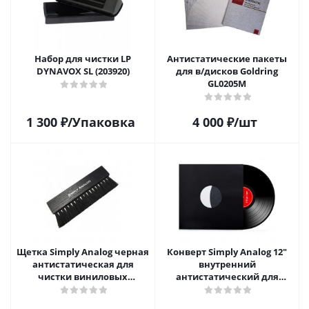
Набор для чистки LP
Антистатические пакеты
DYNAVOX SL (203920)
для в/дисков Goldring
GL0205M
1 300
₽
/Упаковка
4 000
₽
/шт
Щетка Simply Analog черная
Конверт Simply Analog 12"
антистатическая для
внутренний
чистки виниловых
антистатический для
пластинок
пластинок (25 шт)