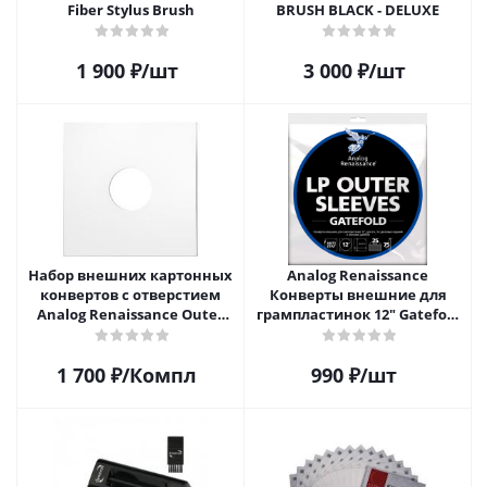
Fiber Stylus Brush
BRUSH BLACK - DELUXE
1 900
₽
/шт
3 000
₽
/шт
Набор внешних картонных
Analog Renaissance
конвертов с отверстием
Конверты внешние для
Analog Renaissance Оuter
грампластинок 12" Gatefold
Carton Jacket, 10шт, AR-
(25 шт)
62010
1 700
₽
/Компл
990
₽
/шт