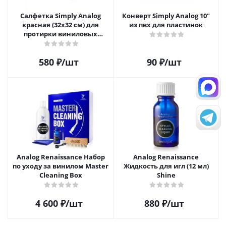
Салфетка Simply Analog
Конверт Simply Analog 10"
красная (32х32 см) для
из пвх для пластинок
протирки виниловых
пластинок из микрофибры
580
₽
/шт
90
₽
/шт
Analog Renaissance Набор
Analog Renaissance
по уходу за винилом Master
Жидкость для игл (12 мл)
Cleaning Box
Shine
4 600
₽
/шт
880
₽
/шт