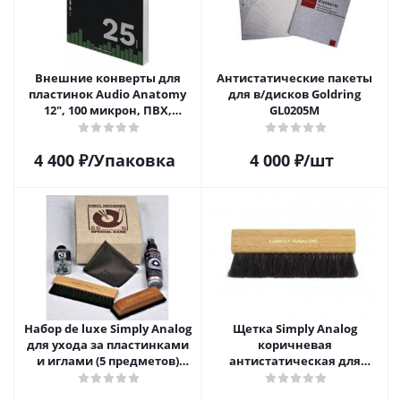
Внешние конверты для
Антистатические пакеты
пластинок Audio Anatomy
для в/дисков Goldring
12", 100 микрон, ПВХ,
GL0205M
GATEFOLD (25 шт)
4 400
₽
/Упаковка
4 000
₽
/шт
Набор de luxe Simply Analog
Щетка Simply Analog
для ухода за пластинками
коричневая
и иглами (5 предметов)
антистатическая для
SAVC005
чистки виниловых
пластинок