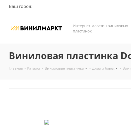
Ваш город:
Интернет-магазин виниловых
пластинок
Виниловая пластинка Don 
Главная
-
Каталог
-
Виниловые пластинки
-
Джаз и блюз.
-
Вини