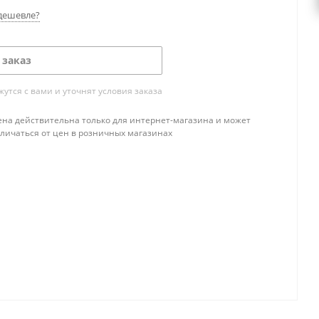
дешевле?
 заказ
тся с вами и уточнят условия заказа
ена действительна только для интернет-магазина и может
тличаться от цен в розничных магазинах