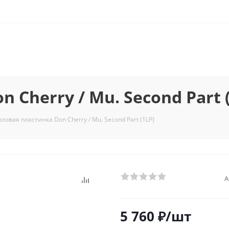
Cherry / Mu. Second Part 
ловая пластинка Don Cherry / Mu. Second Part (1LP)
А
5 760
₽
/шт