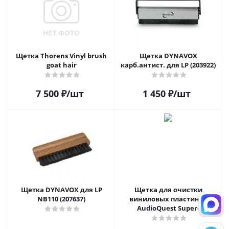
Щетка Thorens Vinyl brush
Щетка DYNAVOX
goat hair
карб.антист. для LP (203922)
7 500
₽
/шт
1 450
₽
/шт
Щетка DYNAVOX для LP
Щетка для очистки
NB110 (207637)
виниловых пластинок
AudioQuest Super-
Conductive Anti-Static
Record Brush