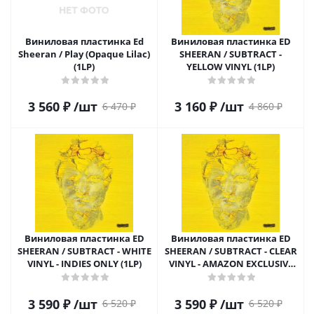
Виниловая пластинка Ed
Виниловая пластинка ED
Sheeran / Play (Opaque Lilac)
SHEERAN / SUBTRACT -
(1LP)
YELLOW VINYL (1LP)
3 560
₽
/шт
3 160
₽
/шт
6 470
₽
4 860
₽
Виниловая пластинка ED
Виниловая пластинка ED
SHEERAN / SUBTRACT - WHITE
SHEERAN / SUBTRACT - CLEAR
VINYL - INDIES ONLY (1LP)
VINYL - AMAZON EXCLUSIVE
(1LP)
3 590
₽
/шт
3 590
₽
/шт
6 520
₽
6 520
₽