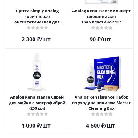
Щетка Simply Analog
Analog Renaissance Конверт
коричневая
внешний для
антистатическая для
грампластинок 12"
чистки виниловых
пластинок
2 300
₽
/шт
90
₽
/шт
Analog Renaissance Спрей
Analog Renaissance Набор
для мойки с микрофиброй
по уходу за винилом Master
(250 мл)
Cleaning Box
1 000
₽
/шт
4 600
₽
/шт