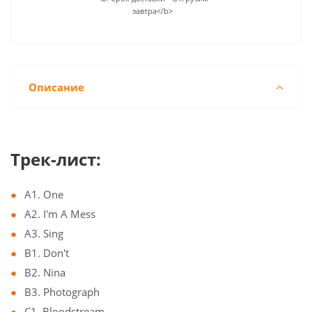
завтра</b>
Описание
Трек-лист:
A1. One
A2. I'm A Mess
A3. Sing
B1. Don't
B2. Nina
B3. Photograph
C1. Bloodstream