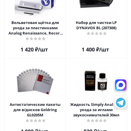
Вельветовая щётка для
Набор для чистки LP
ухода за пластинками
DYNAVOX BL (207308)
Analog Renaissance, Record
Velvet Brush, AR-7152, White
1 420
₽
/шт
1 400
₽
/шт
Антистатические пакеты
Жидкость Simply Analog д/
для в/дисков Goldring
ухода за иглами
GL0205M
звукоснимателей 30мл