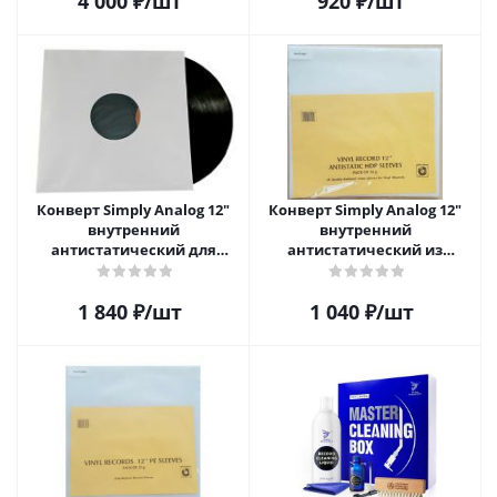
4 000
₽
/шт
920
₽
/шт
Конверт Simply Analog 12"
Конверт Simply Analog 12"
внутренний
внутренний
антистатический для
антистатический из
пластинок (25шт)
полиэтилена для пластинок
(25шт)
1 840
₽
/шт
1 040
₽
/шт