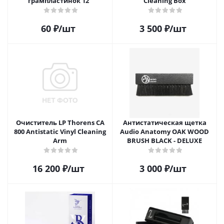
грампластинок 12"
Cleaning Box
60
₽
/шт
3 500
₽
/шт
Очиститель LP Thorens CA
Антистатическая щетка
800 Antistatic Vinyl Cleaning
Audio Anatomy OAK WOOD
Arm
BRUSH BLACK - DELUXE
16 200
₽
/шт
3 000
₽
/шт