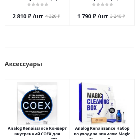
2 810
₽
/шт
1 790
₽
/шт
4 320
₽
3 240
₽
Аксессуары
Analog Renaissance Конверт
Analog Renaissance Набор
внутренний COEX для
по уходу за винилом Magic