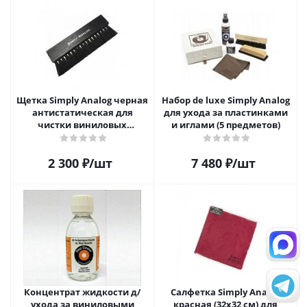
Щетка Simply Analog черная
Набор de luxe Simply Analog
антистатическая для
для ухода за пластинками
чистки виниловых
и иглами (5 предметов)
пластинок
2 300
₽
/шт
7 480
₽
/шт
Концентрат жидкости д/
Салфетка Simply Analog
ухода за виниловыми
красная (32х32 см) для