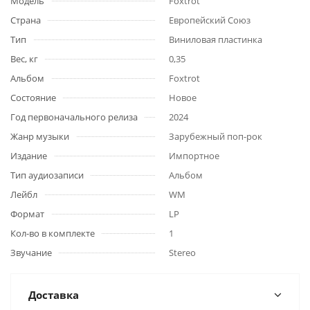
Модель
Foxtrot
Страна
Европейский Союз
Тип
Виниловая пластинка
Вес, кг
0,35
Альбом
Foxtrot
Состояние
Новое
Год первоначального релиза
2024
Жанр музыки
Зарубежный поп-рок
Издание
Импортное
Тип аудиозаписи
Альбом
Лейбл
WM
Формат
LP
Кол-во в комплекте
1
Звучание
Stereo
Доставка