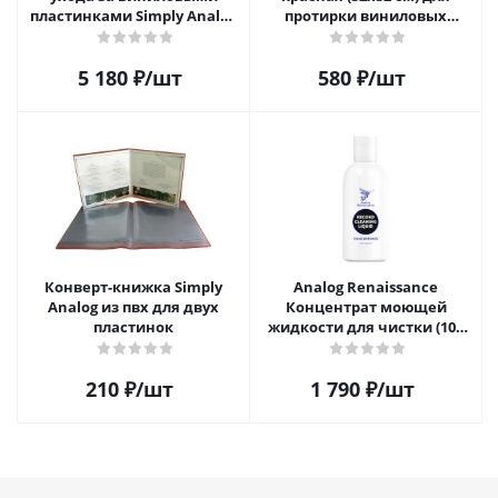
пластинками Simply Analog
протирки виниловых
200мл
пластинок из микрофибры
5 180
₽
/шт
580
₽
/шт
Конверт-книжка Simply
Analog Renaissance
Analog из пвх для двух
Концентрат моющей
пластинок
жидкости для чистки (100
мл)
210
₽
/шт
1 790
₽
/шт