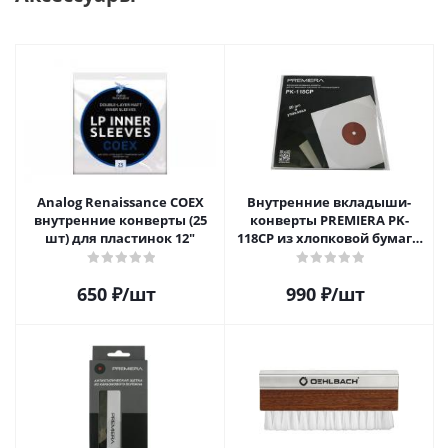
Analog Renaissance COEX
Внутренние вкладыши-
внутренние конверты (25
конверты PREMIERA PK-
шт) для пластинок 12"
118CP из хлопковой бумаги
для 12" виниловых
пластинок 20 шт.
650
₽
/шт
990
₽
/шт