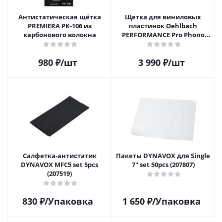
Антистатическая щётка
Щетка для виниловых
PREMIERA PK-106 из
пластинок Oehlbach
карбонового волокна
PERFORMANCE Pro Phono
Brush, Record Brush,
D1C2614
980
₽
/шт
3 990
₽
/шт
Салфетка-aнтистатик
Пакеты DYNAVOX для Single
DYNAVOX MFC5 set 5pcs
7" set 50pcs (207807)
(207519)
830
₽
/Упаковка
1 650
₽
/Упаковка